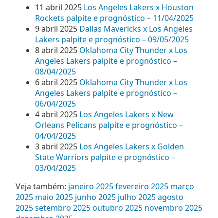
11 abril 2025
Los Angeles Lakers x Houston
Rockets palpite e prognóstico – 11/04/2025
9 abril 2025
Dallas Mavericks x Los Angeles
Lakers palpite e prognóstico – 09/05/2025
8 abril 2025
Oklahoma City Thunder x Los
Angeles Lakers palpite e prognóstico –
08/04/2025
6 abril 2025
Oklahoma City Thunder x Los
Angeles Lakers palpite e prognóstico –
06/04/2025
4 abril 2025
Los Angeles Lakers x New
Orleans Pelicans palpite e prognóstico –
04/04/2025
3 abril 2025
Los Angeles Lakers x Golden
State Warriors palpite e prognóstico –
03/04/2025
Veja também:
janeiro 2025
fevereiro 2025
março
2025
maio 2025
junho 2025
julho 2025
agosto
2025
setembro 2025
outubro 2025
novembro 2025