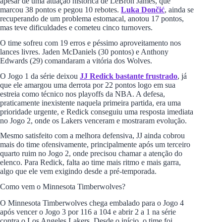
apesar de uma atuação histórica de LeBron James, que
marcou 38 pontos e pegou 10 rebotes.
Luka Dončić
, ainda se
recuperando de um problema estomacal, anotou 17 pontos,
mas teve dificuldades e cometeu cinco turnovers.
O time sofreu com 19 erros e péssimo aproveitamento nos
lances livres. Jaden McDaniels (30 pontos) e Anthony
Edwards (29) comandaram a vitória dos Wolves.
O Jogo 1 da série deixou
JJ Redick bastante frustrado
, já
que ele amargou uma derrota por 22 pontos logo em sua
estreia como técnico nos playoffs da NBA. A defesa,
praticamente inexistente naquela primeira partida, era uma
prioridade urgente, e Redick conseguiu uma resposta imediata
no Jogo 2, onde os Lakers venceram e mostraram evolução.
Mesmo satisfeito com a melhora defensiva, JJ ainda cobrou
mais do time ofensivamente, principalmente após um terceiro
quarto ruim no Jogo 2, onde precisou chamar a atenção do
elenco. Para Redick, falta ao time mais ritmo e mais garra,
algo que ele vem exigindo desde a pré-temporada.
Como vem o Minnesota Timberwolves?
O Minnesota Timberwolves chega embalado para o Jogo 4
após vencer o Jogo 3 por 116 a 104 e abrir 2 a 1 na série
contra o Los Angeles Lakers. Desde o início, o time foi