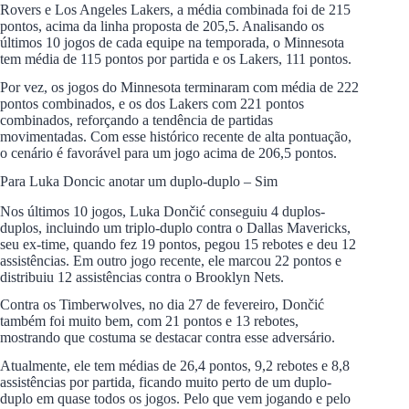
Rovers e Los Angeles Lakers, a média combinada foi de 215
pontos, acima da linha proposta de 205,5. Analisando os
últimos 10 jogos de cada equipe na temporada, o Minnesota
tem média de 115 pontos por partida e os Lakers, 111 pontos.
Por vez, os jogos do Minnesota terminaram com média de 222
pontos combinados, e os dos Lakers com 221 pontos
combinados, reforçando a tendência de partidas
movimentadas. Com esse histórico recente de alta pontuação,
o cenário é favorável para um jogo acima de 206,5 pontos.
Para Luka Doncic anotar um duplo-duplo – Sim
Nos últimos 10 jogos, Luka Dončić conseguiu 4 duplos-
duplos, incluindo um triplo-duplo contra o Dallas Mavericks,
seu ex-time, quando fez 19 pontos, pegou 15 rebotes e deu 12
assistências. Em outro jogo recente, ele marcou 22 pontos e
distribuiu 12 assistências contra o Brooklyn Nets.
Contra os Timberwolves, no dia 27 de fevereiro, Dončić
também foi muito bem, com 21 pontos e 13 rebotes,
mostrando que costuma se destacar contra esse adversário.
Atualmente, ele tem médias de 26,4 pontos, 9,2 rebotes e 8,8
assistências por partida, ficando muito perto de um duplo-
duplo em quase todos os jogos. Pelo que vem jogando e pelo