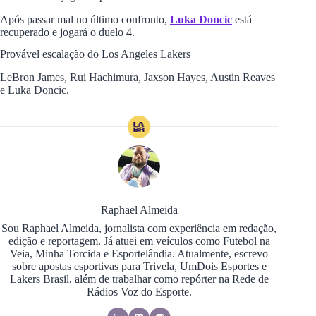
Após passar mal no último confronto,
Luka Doncic
está
recuperado e jogará o duelo 4.
Provável escalação do Los Angeles Lakers
LeBron James, Rui Hachimura, Jaxson Hayes, Austin Reaves
e Luka Doncic.
Raphael Almeida
Sou Raphael Almeida, jornalista com experiência em redação,
edição e reportagem. Já atuei em veículos como Futebol na
Veia, Minha Torcida e Esportelândia. Atualmente, escrevo
sobre apostas esportivas para Trivela, UmDois Esportes e
Lakers Brasil, além de trabalhar como repórter na Rede de
Rádios Voz do Esporte.