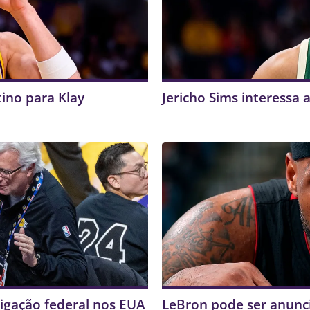
ino para Klay
Jericho Sims interessa 
tigação federal nos EUA
LeBron pode ser anunc