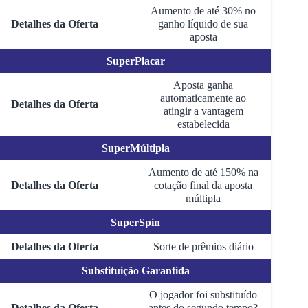
Aumento de até 30% no
Detalhes da Oferta
ganho líquido de sua
aposta
SuperPlacar
Aposta ganha
automaticamente ao
Detalhes da Oferta
atingir a vantagem
estabelecida
SuperMúltipla
Aumento de até 150% na
Detalhes da Oferta
cotação final da aposta
múltipla
SuperSpin
Detalhes da Oferta
Sorte de prêmios diário
Substituição Garantida
O jogador foi substituído
Detalhes da Oferta
antes do segundo tempo?