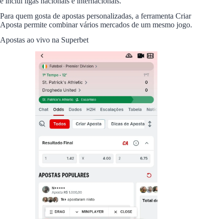
e inclui ligas nacionais e internacionais.
Para quem gosta de apostas personalizadas, a ferramenta Criar
Aposta permite combinar vários mercados de um mesmo jogo.
Apostas ao vivo na Superbet