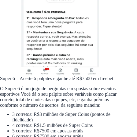
Super 6 – Acerte 6 palpites e ganhe até R$7500 em freebet
O Super 6 é um jogo de perguntas e respostas sobre eventos
esportivos Você dá o seu palpite sobre variáveis como placar
correto, total de chutes das equipes, etc, e ganha prêmios
conforme o número de acertos, da seguinte maneira:
3 corretos: R$3 milhões de Super Coins (pontos de
fidelidade)
4 corretos: R$1.5 milhões de Super Coins
5 corretos: R$7500 em apostas grátis
6 corretos: R$7500 em apostas grátis