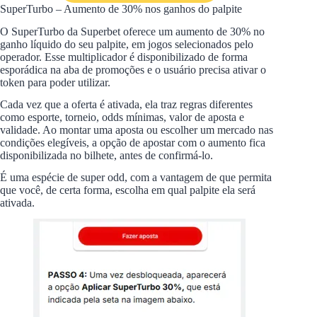
SuperTurbo – Aumento de 30% nos ganhos do palpite
O SuperTurbo da Superbet oferece um aumento de 30% no
ganho líquido do seu palpite, em jogos selecionados pelo
operador. Esse multiplicador é disponibilizado de forma
esporádica na aba de promoções e o usuário precisa ativar o
token para poder utilizar.
Cada vez que a oferta é ativada, ela traz regras diferentes
como esporte, torneio, odds mínimas, valor de aposta e
validade. Ao montar uma aposta ou escolher um mercado nas
condições elegíveis, a opção de apostar com o aumento fica
disponibilizada no bilhete, antes de confirmá-lo.
É uma espécie de super odd, com a vantagem de que permita
que você, de certa forma, escolha em qual palpite ela será
ativada.