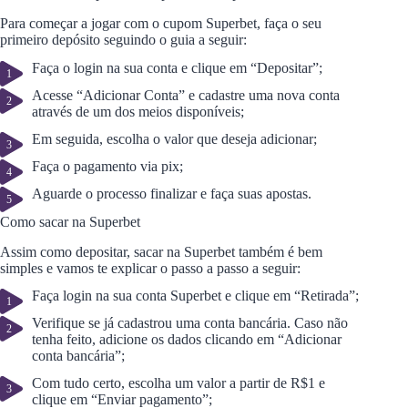
Para começar a jogar com o cupom Superbet, faça o seu
primeiro depósito seguindo o guia a seguir:
Faça o login na sua conta e clique em “Depositar”;
Acesse “Adicionar Conta” e cadastre uma nova conta
através de um dos meios disponíveis;
Em seguida, escolha o valor que deseja adicionar;
Faça o pagamento via pix;
Aguarde o processo finalizar e faça suas apostas.
Como sacar na Superbet
Assim como depositar, sacar na Superbet também é bem
simples e vamos te explicar o passo a passo a seguir:
Faça login na sua conta Superbet e clique em “Retirada”;
Verifique se já cadastrou uma conta bancária. Caso não
tenha feito, adicione os dados clicando em “Adicionar
conta bancária”;
Com tudo certo, escolha um valor a partir de R$1 e
clique em “Enviar pagamento”;