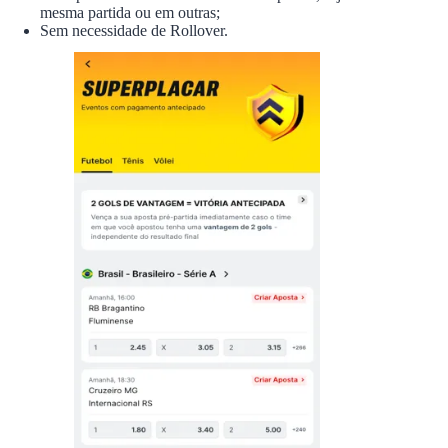
mesma partida ou em outras;
Sem necessidade de Rollover.