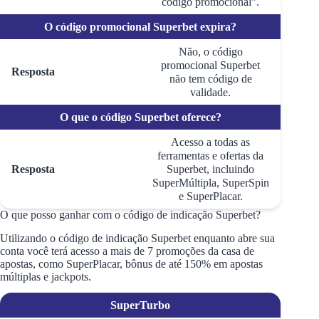
código promocional”.
O código promocional Superbet expira?
Não, o código
promocional Superbet
Resposta
não tem código de
validade.
O que o código Superbet oferece?
Acesso a todas as
ferramentas e ofertas da
Resposta
Superbet, incluindo
SuperMúltipla, SuperSpin
e SuperPlacar.
O que posso ganhar com o código de indicação Superbet?
Utilizando o código de indicação Superbet enquanto abre sua
conta você terá acesso a mais de 7 promoções da casa de
apostas, como SuperPlacar, bônus de até 150% em apostas
múltiplas e jackpots.
SuperTurbo