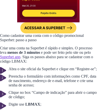
ACESSAR A SUPERBET
Como cadastrar uma conta com o código promocional
Superbet: passo a passo
Criar uma conta na Superbet é rápido e simples. O processo
leva
menos de 3 minutos
e pode ser feito pelo site ou pelo
Superbet app
. Siga os passos abaixo para se cadastrar com o
código LBMAX:
Abra o site oficial da Superbet e clique em “Registre-se”;
Preencha o formulário com informações como CPF, data
de nascimento, endereço de e-mail, telefone e crie uma
senha de acesso;
Clique no box “Campo de indicação” para abrir o campo
de código;
Digite use
LBMAX
;