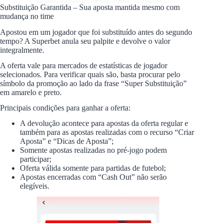
Substituição Garantida – Sua aposta mantida mesmo com
mudança no time
Apostou em um jogador que foi substituído antes do segundo
tempo? A Superbet anula seu palpite e devolve o valor
integralmente.
A oferta vale para mercados de estatísticas de jogador
selecionados. Para verificar quais são, basta procurar pelo
símbolo da promoção ao lado da frase “Super Substituição”
em amarelo e preto.
Principais condições para ganhar a oferta:
A devolução acontece para apostas da oferta regular e
também para as apostas realizadas com o recurso “Criar
Aposta” e “Dicas de Aposta”;
Somente apostas realizadas no pré-jogo podem
participar;
Oferta válida somente para partidas de futebol;
Apostas encerradas com “Cash Out” não serão
elegíveis.