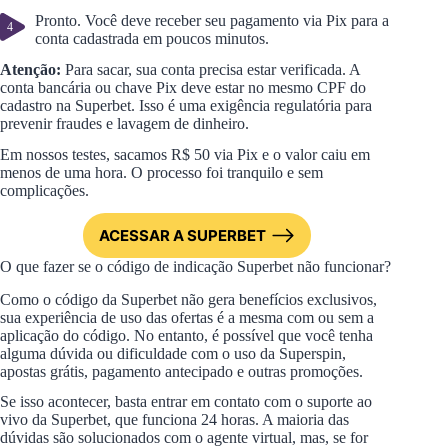
Pronto. Você deve receber seu pagamento via Pix para a
conta cadastrada em poucos minutos.
Atenção:
Para sacar, sua conta precisa estar verificada. A
conta bancária ou chave Pix deve estar no mesmo CPF do
cadastro na Superbet. Isso é uma exigência regulatória para
prevenir fraudes e lavagem de dinheiro.
Em nossos testes, sacamos R$ 50 via Pix e o valor caiu em
menos de uma hora. O processo foi tranquilo e sem
complicações.
ACESSAR A SUPERBET
O que fazer se o código de indicação Superbet não funcionar?
Como o código da Superbet não gera benefícios exclusivos,
sua experiência de uso das ofertas é a mesma com ou sem a
aplicação do código. No entanto, é possível que você tenha
alguma dúvida ou dificuldade com o uso da Superspin,
apostas grátis, pagamento antecipado e outras promoções.
Se isso acontecer, basta entrar em contato com o suporte ao
vivo da Superbet, que funciona 24 horas. A maioria das
dúvidas são solucionados com o agente virtual, mas, se for