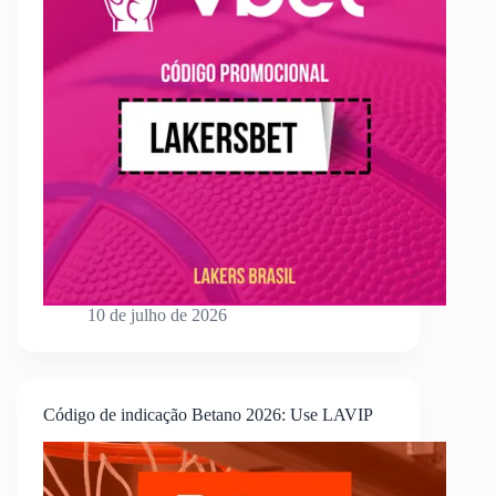
10 de julho de 2026
Código de indicação Betano 2026: Use LAVIP