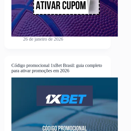
26 de janeiro de 2026
Código promocional 1xBet Brasil: guia completo
para ativar promoções em 2026