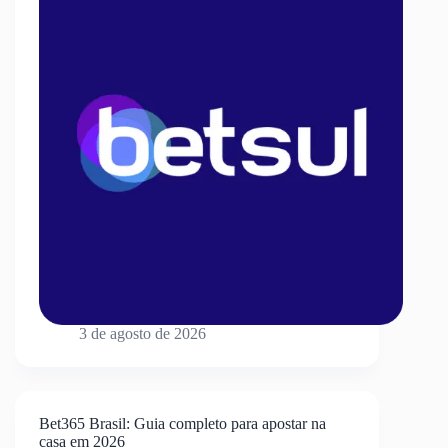
3 de agosto de 2026
Bet365 Brasil: Guia completo para apostar na
casa em 2026