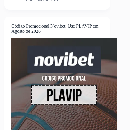
Código Promocional Novibet: Use PLAVIP em
Agosto de 2026