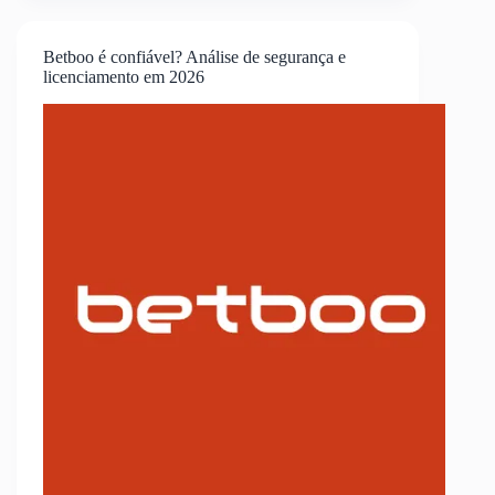
Betboo é confiável? Análise de segurança e
licenciamento em 2026