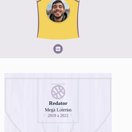
l
p
it
e
s
N
B
A
Redator
Mega Loterias
2019 a 2022