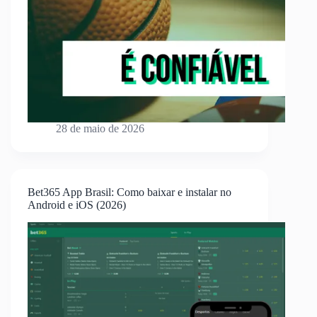
28 de maio de 2026
Bet365 App Brasil: Como baixar e instalar no
Android e iOS (2026)