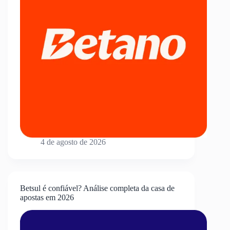
4 de agosto de 2026
Betsul é confiável? Análise completa da casa de
apostas em 2026