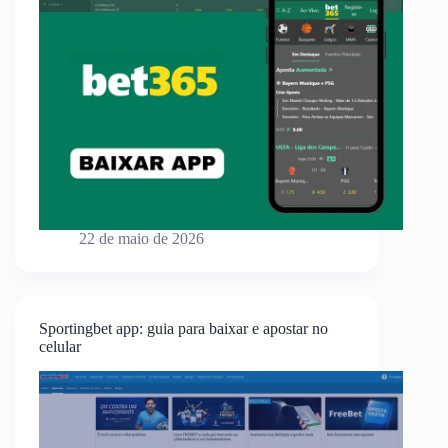
22 de maio de 2026
Sportingbet app: guia para baixar e apostar no
celular