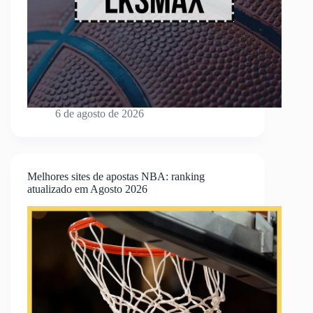
6 de agosto de 2026
Melhores sites de apostas NBA: ranking
atualizado em Agosto 2026