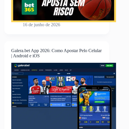
16 de junho de 2026
Galera.bet App 2026: Como Apostar Pelo Celular
| Android e iOS