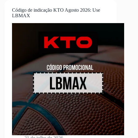
Código de indicação KTO Agosto 2026: Use
LBMAX
21 de julho de 2026