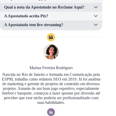
Qual a nota da Apostatudo no Reclame Aqui?
A Apostatudo aceita Pix?
A Apostatudo tem live streaming?
Marina Ferreira Rodrigues
Nascida no Rio de Janeiro e formada em Comunicação pela
ESPM, trabalha como redatora SEO em 2019. Já foi analista
de marketing e gerente de projetos de conteúdo em diversos
projetos. Amante de um bom jogo esportivo, especialmente
futebol e basquete, começou a fazer apostas por diversão até
perceber que esse nicho poderia ser profissionalizado com
suas habilidades.