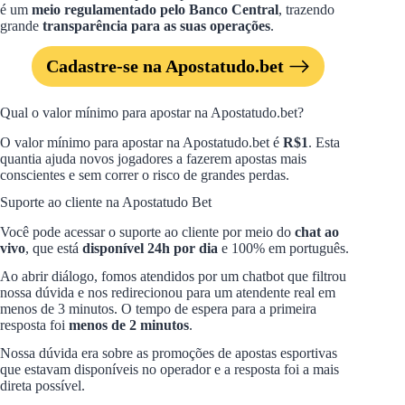
é um
meio regulamentado pelo Banco Central
, trazendo
grande
transparência para as suas operações
.
Cadastre-se na Apostatudo.bet
Qual o valor mínimo para apostar na Apostatudo.bet?
O valor mínimo para apostar na Apostatudo.bet é
R$1
. Esta
quantia ajuda novos jogadores a fazerem apostas mais
conscientes e sem correr o risco de grandes perdas.
Suporte ao cliente na Apostatudo Bet
Você pode acessar o suporte ao cliente por meio do
chat ao
vivo
, que está
disponível 24h por dia
e 100% em português.
Ao abrir diálogo, fomos atendidos por um chatbot que filtrou
nossa dúvida e nos redirecionou para um atendente real em
menos de 3 minutos. O tempo de espera para a primeira
resposta foi
menos de 2 minutos
.
Nossa dúvida era sobre as promoções de apostas esportivas
que estavam disponíveis no operador e a resposta foi a mais
direta possível.