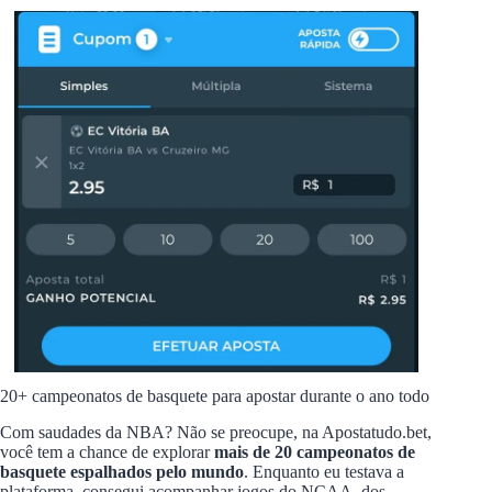
20+ campeonatos de basquete para apostar durante o ano todo
Com saudades da NBA? Não se preocupe, na Apostatudo.bet,
você tem a chance de explorar
mais de 20 campeonatos de
basquete espalhados pelo mundo
. Enquanto eu testava a
plataforma, consegui acompanhar jogos do NCAA, dos