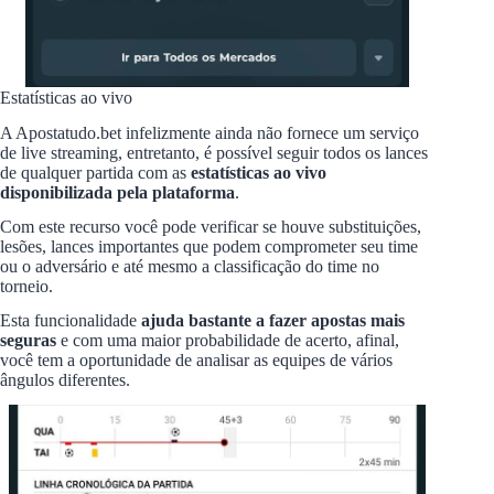
Estatísticas ao vivo
A Apostatudo.bet infelizmente ainda não fornece um serviço
de live streaming, entretanto, é possível seguir todos os lances
de qualquer partida com as
estatísticas ao vivo
disponibilizada pela plataforma
.
Com este recurso você pode verificar se houve substituições,
lesões, lances importantes que podem comprometer seu time
ou o adversário e até mesmo a classificação do time no
torneio.
Esta funcionalidade
ajuda bastante a fazer apostas mais
seguras
e com uma maior probabilidade de acerto, afinal,
você tem a oportunidade de analisar as equipes de vários
ângulos diferentes.