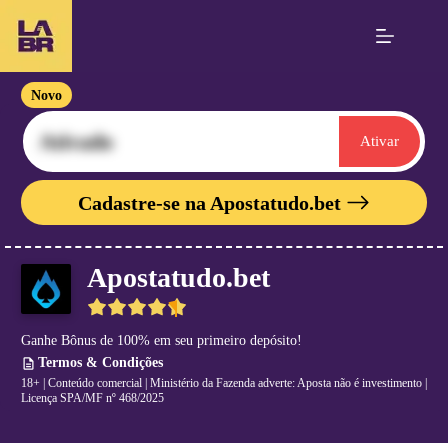
S
k
i
p
A
t
p
Novo
o
o
c
st
o
Ativado
Ativar
ar
n
t
C
e
a
Cadastre-se na Apostatudo.bet
n
s
t
a
s
d
Apostatudo.bet
e
A
4
p
.
o
Ganhe Bônus de 100% em seu primeiro depósito!
5
st
Termos & Condições
r
a
18+ | Conteúdo comercial | Ministério da Fazenda adverte: Aposta não é investimento |
a
s
Licença SPA/MF nº 468/2025
t
P
i
a
n