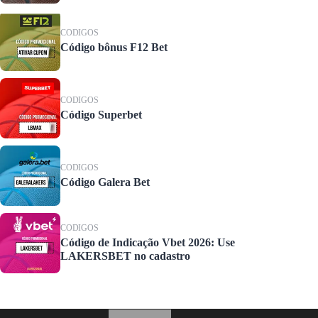
CODIGOS
Código bônus F12 Bet
CODIGOS
Código Superbet
CODIGOS
Código Galera Bet
CODIGOS
Código de Indicação Vbet 2026: Use
LAKERSBET no cadastro