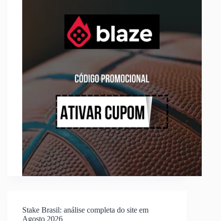
Stake Brasil: análise completa do site em
Agosto 2026