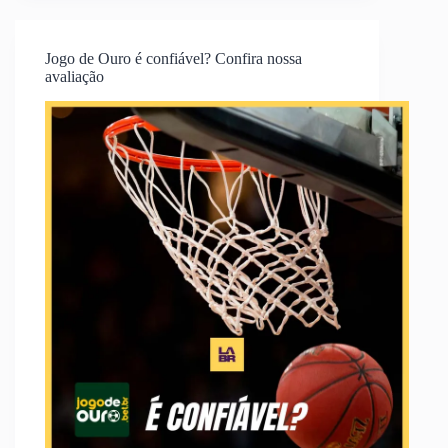
Jogo de Ouro é confiável? Confira nossa
avaliação