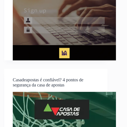
l
p
it
e
s
N
B
A
Casadeapostas é confiável? 4 pontos de
segurança da casa de apostas