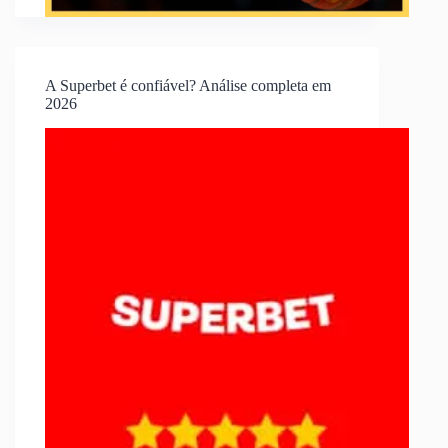
A Superbet é confiável? Análise completa em
2026