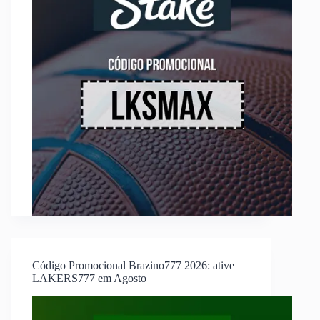
Código Promocional Brazino777 2026: ative
LAKERS777 em Agosto