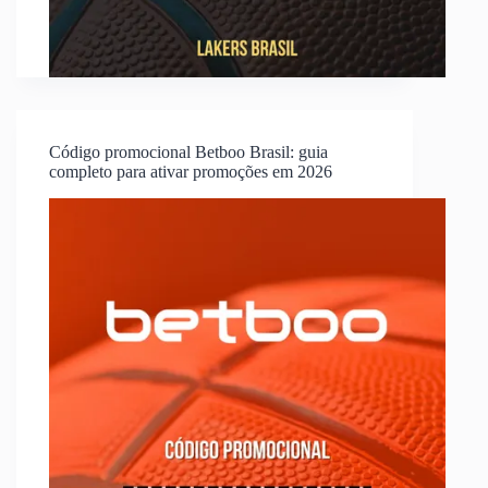
Código promocional Betboo Brasil: guia
completo para ativar promoções em 2026