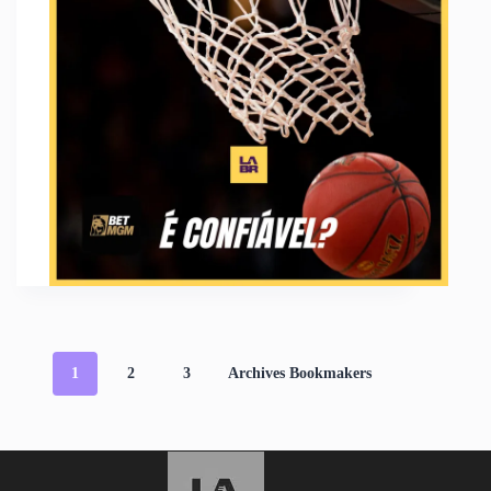
1
2
3
Archives Bookmakers