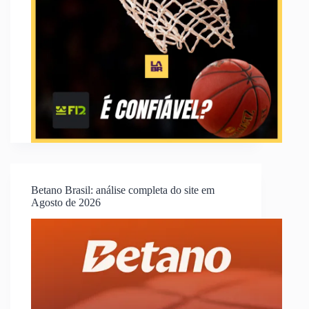
Betano Brasil: análise completa do site em
Agosto de 2026