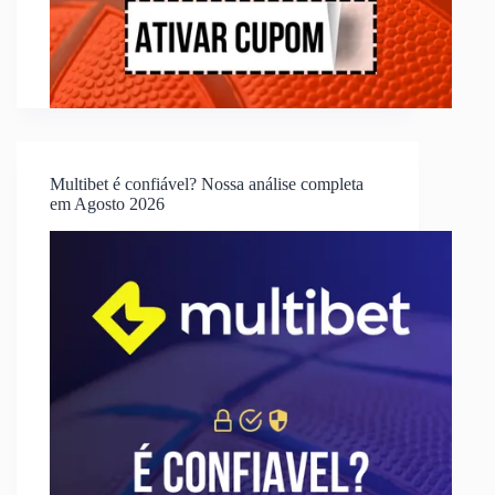
Multibet é confiável? Nossa análise completa
em Agosto 2026