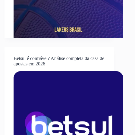
Betsul é confiável? Análise completa da casa de
apostas em 2026