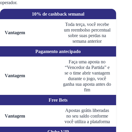
operador.
10% de cashback semanal
Toda terça, você recebe
um reembolso percentual
Vantagem
sobre suas perdas na
semana anterior
Pagamento antecipado
Faça uma aposta no
“Vencedor da Partida” e
se o time abrir vantagem
Vantagem
durante o jogo, você
ganha sua aposta antes do
fim
Free Bets
Apostas grátis liberadas
Vantagem
no seu saldo conforme
você utiliza a plataforma
Clube VIP