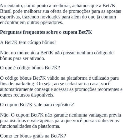
No entanto, como ponto a melhorar, achamos que a Bet7K
Brasil pode melhorar sua oferta de promoções para as apostas
esportivas, trazendo novidades para além do que já comum
encontrar em outros operadores.
Perguntas frequentes sobre o cupom Bet7K
A Bet7K tem código bônus?
Não, no momento a Bet7K não possui nenhum código de
bônus para ser ativado.
O que é código bônus Bet7K?
O código bônus Bet7K válido na plataforma é utilizado para
fins de marketing. Ou seja, ao se cadastrar na casa, você
automaticamente consegue acessar as promoções recorrentes e
outros recursos disponíveis.
O cupom Bet7K vale para depósitos?
Não. O cupom Bet7K não garante nenhuma vantagem prévia
para usuários e vale apenas para que você possa conhecer as
funcionalidades da plataforma.
Como ter bônus grátis na Bet7K?