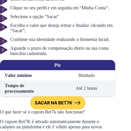
Clique no seu perfil e em seguida em “Minha Conta”;
Selecione a opção “Sacar”
Escolha o valor que deseja retirar e finalize clicando em
“Sacar”;
Confirme sua identidade realizando a biometria facial;
Aguarde o prazo de compensação direto na sua conta
bancária cadastrada.
Pix
Valor mínimo
Ilimitado
Tempo de
Até 2 horas
processamento
SACAR NA BET7K
O que fazer se o cupom Bet7k não funcionar?
O cupom Bet7K é ativado automaticamente durante o
cadastro na plataforma e ele é válido apenas para novos