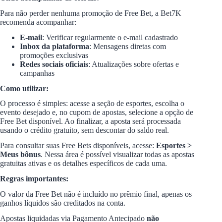
Para não perder nenhuma promoção de Free Bet, a Bet7K
recomenda acompanhar:
E-mail
: Verificar regularmente o e-mail cadastrado
Inbox da plataforma
: Mensagens diretas com
promoções exclusivas
Redes sociais oficiais
: Atualizações sobre ofertas e
campanhas
Como utilizar:
O processo é simples: acesse a seção de esportes, escolha o
evento desejado e, no cupom de apostas, selecione a opção de
Free Bet disponível. Ao finalizar, a aposta será processada
usando o crédito gratuito, sem descontar do saldo real.
Para consultar suas Free Bets disponíveis, acesse:
Esportes >
Meus bônus
. Nessa área é possível visualizar todas as apostas
gratuitas ativas e os detalhes específicos de cada uma.
Regras importantes:
O valor da Free Bet não é incluído no prêmio final, apenas os
ganhos líquidos são creditados na conta.
Apostas liquidadas via Pagamento Antecipado
não