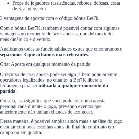
Props de jogadores (assistências, rebotes, defesas, cesta
de 3, ataque, etc).
3 vantagens de apostar com o código bônus Bet7k
Com o bônus Bet7K, também é possível contar com algumas
vantagens no momento de fazer apostas, que deixam tudo
mais dinâmico e divertido.
Analisamos todas as funcionalidades extras que encontramos e
separamos 3 que achamos mais relevantes
.
Criar Aposta em qualquer momento da partida
O recurso de criar aposta pode ser algo já bem popular entre
operadores legalizados, no entanto, a Bet7K libera a
ferramenta para ser
utilizada a qualquer momento da
partida
.
Ou seja, isso significa que você pode criar uma aposta
personalizada durante o jogo, prevendo eventos que
anteriormente não tinham chances de acontecer.
Dessa maneira, é possível ampliar ainda mais a análise do jogo
e contar com boas escolhas antes do final do confronto em
campo ou em quadra.