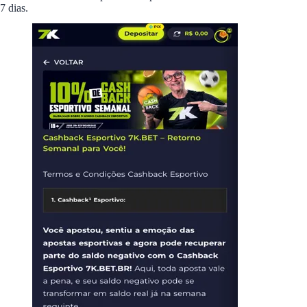
7 dias.