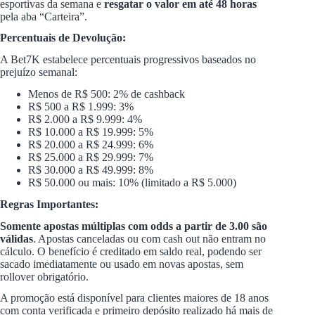
esportivas da semana e
resgatar o valor em até 48 horas
pela aba “Carteira”.
Percentuais de Devolução:
A Bet7K estabelece percentuais progressivos baseados no
prejuízo semanal:
Menos de R$ 500: 2% de cashback
R$ 500 a R$ 1.999: 3%
R$ 2.000 a R$ 9.999: 4%
R$ 10.000 a R$ 19.999: 5%
R$ 20.000 a R$ 24.999: 6%
R$ 25.000 a R$ 29.999: 7%
R$ 30.000 a R$ 49.999: 8%
R$ 50.000 ou mais: 10% (limitado a R$ 5.000)
Regras Importantes:
Somente apostas múltiplas com odds a partir de 3.00 são
válidas
. Apostas canceladas ou com cash out não entram no
cálculo. O benefício é creditado em saldo real, podendo ser
sacado imediatamente ou usado em novas apostas, sem
rollover obrigatório.
A promoção está disponível para clientes maiores de 18 anos
com conta verificada e primeiro depósito realizado há mais de