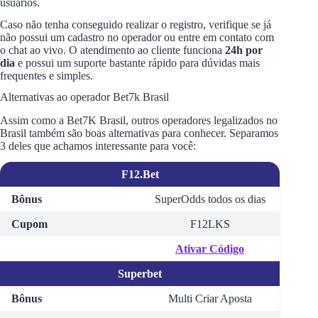
usuários.
Caso não tenha conseguido realizar o registro, verifique se já
não possui um cadastro no operador ou entre em contato com
o chat ao vivo. O atendimento ao cliente funciona
24h por
dia
e possui um suporte bastante rápido para dúvidas mais
frequentes e simples.
Alternativas ao operador Bet7k Brasil
Assim como a Bet7K Brasil, outros operadores legalizados no
Brasil também são boas alternativas para conhecer. Separamos
3 deles que achamos interessante para você:
F12.Bet
Bônus
SuperOdds todos os dias
Cupom
F12LKS
Ativar Código
Superbet
Bônus
Multi Criar Aposta