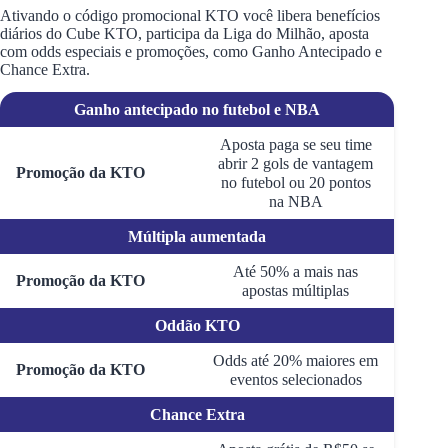
Ativando o código promocional KTO você libera benefícios
diários do Cube KTO, participa da Liga do Milhão, aposta
com odds especiais e promoções, como Ganho Antecipado e
Chance Extra.
Ganho antecipado no futebol e NBA
Aposta paga se seu time
abrir 2 gols de vantagem
Promoção da KTO
no futebol ou 20 pontos
na NBA
Múltipla aumentada
Até 50% a mais nas
Promoção da KTO
apostas múltiplas
Oddão KTO
Odds até 20% maiores em
Promoção da KTO
eventos selecionados
Chance Extra