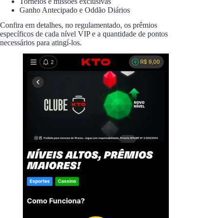
Torneios e missões exclusivas
Ganho Antecipado e Oddão Diários
Confira em detalhes, no regulamentado, os prêmios
específicos de cada nível VIP e a quantidade de pontos
necessários para atingí-los.