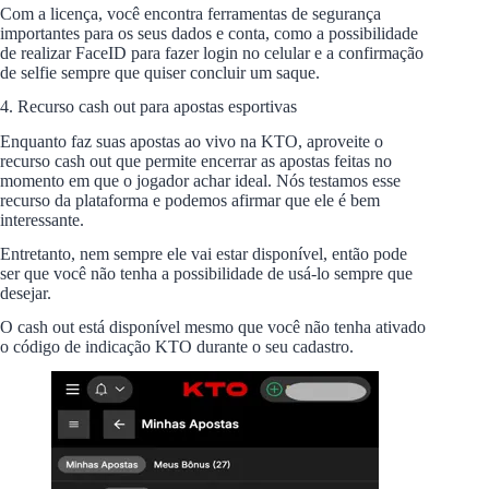
Com a licença, você encontra ferramentas de segurança
importantes para os seus dados e conta, como a possibilidade
de realizar FaceID para fazer login no celular e a confirmação
de selfie sempre que quiser concluir um saque.
4. Recurso cash out para apostas esportivas
Enquanto faz suas apostas ao vivo na KTO, aproveite o
recurso cash out que permite encerrar as apostas feitas no
momento em que o jogador achar ideal. Nós testamos esse
recurso da plataforma e podemos afirmar que ele é bem
interessante.
Entretanto, nem sempre ele vai estar disponível, então pode
ser que você não tenha a possibilidade de usá-lo sempre que
desejar.
O cash out está disponível mesmo que você não tenha ativado
o código de indicação KTO durante o seu cadastro.