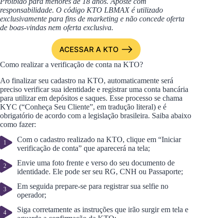
Proibido para menores de 18 anos. Aposte com
responsabilidade. O código KTO LBMAX é utilizado
exclusivamente para fins de marketing e não concede oferta
de boas-vindas nem oferta exclusiva.
ACESSAR A KTO
Como realizar a verificação de conta na KTO?
Ao finalizar seu cadastro na KTO, automaticamente será
preciso verificar sua identidade e registrar uma conta bancária
para utilizar em depósitos e saques. Esse processo se chama
KYC (“Conheça Seu Cliente”, em tradução literal) e é
obrigatório de acordo com a legislação brasileira. Saiba abaixo
como fazer:
Com o cadastro realizado na KTO, clique em “Iniciar
verificação de conta” que aparecerá na tela;
Envie uma foto frente e verso do seu documento de
identidade. Ele pode ser seu RG, CNH ou Passaporte;
Em seguida prepare-se para registrar sua selfie no
operador;
Siga corretamente as instruções que irão surgir em tela e