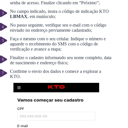
senha de acesso. Finalize clicando em “Próximo”;
No campo indicado, insira o código de indicação KTO
LBMAX
, em maiúsculo;
No passo seguinte, verifique seu e-mail com o código
enviado no endereço previamente cadastrado;
Faça o mesmo com o seu celular. Indique o número e
aguarde o recebimento do SMS com o código de
verificação e avance a etapa;
Finalize o cadastro informando seu nome completo, data
de nascimento e endereço físico;
Confirme o envio dos dados e comece a explorar a
KTO.