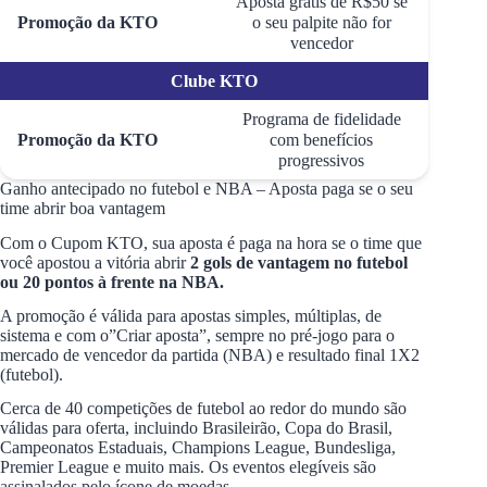
Aposta grátis de R$50 se
Promoção da KTO
o seu palpite não for
vencedor
Clube KTO
Programa de fidelidade
Promoção da KTO
com benefícios
progressivos
Ganho antecipado no futebol e NBA – Aposta paga se o seu
time abrir boa vantagem
Com o Cupom KTO, sua aposta é paga na hora se o time que
você apostou a vitória abrir
2 gols de vantagem no futebol
ou 20 pontos à frente na NBA.
A promoção é válida para apostas simples, múltiplas, de
sistema e com o”Criar aposta”, sempre no pré-jogo para o
mercado de vencedor da partida (NBA) e resultado final 1X2
(futebol).
Cerca de 40 competições de futebol ao redor do mundo são
válidas para oferta, incluindo Brasileirão, Copa do Brasil,
Campeonatos Estaduais, Champions League, Bundesliga,
Premier League e muito mais. Os eventos elegíveis são
assinalados pelo ícone de moedas.