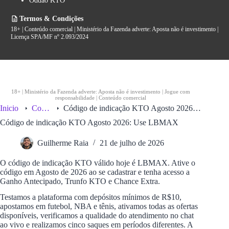
Oddão KTO
l
n
p
g
Termos & Condições
it
e
18+ | Conteúdo comercial | Ministério da Fazenda adverte: Aposta não é investimento |
Licença SPA/MF nº 2.093/2024
s
N
B
A
18+ | Ministério da Fazenda adverte: Aposta não é investimento | Jogue com
responsabilidade | Conteúdo comercial
Inicio
Codigos
Código de indicação KTO Agosto 2026: Use LBMAX
Código de indicação KTO Agosto 2026: Use LBMAX
Guilherme Raia
21 de julho de 2026
O código de indicação KTO válido hoje é LBMAX. Ative o
código em Agosto de 2026 ao se cadastrar e tenha acesso a
Ganho Antecipado, Trunfo KTO e Chance Extra.
Testamos a plataforma com depósitos mínimos de R$10,
apostamos em futebol, NBA e tênis, ativamos todas as ofertas
disponíveis, verificamos a qualidade do atendimento no chat
ao vivo e realizamos cinco saques em períodos diferentes. A