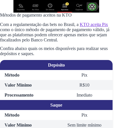
Métodos de pagamento aceitos na KTO
Com a regulamentação das bets no Brasil, a
KTO aceita Pix
como o único método de pagamento de pagamento válido, já
que as plataformas podem oferecer apenas meios que sejam
fiscalizados pelo Banco Central.
Confira abaixo quais os meios disponíveis para realizar seus
depósitos e saques.
Depósito
Método
Pix
Valor Mínimo
R$10
Processamento
Imediato
Saque
Método
Pix
Valor Mínimo
Sem limite mínimo