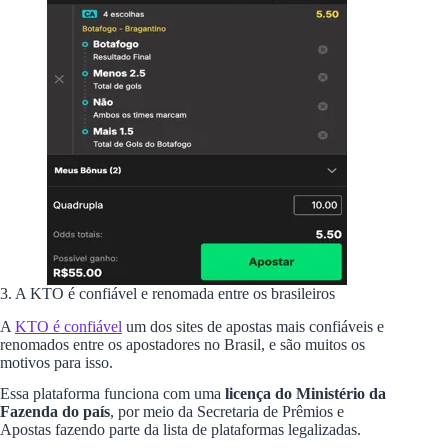
3. A KTO é confiável e renomada entre os brasileiros
A
KTO é confiável
um dos sites de apostas mais confiáveis e
renomados entre os apostadores no Brasil, e são muitos os
motivos para isso.
Essa plataforma funciona com uma
licença do Ministério da
Fazenda do país
, por meio da Secretaria de Prêmios e
Apostas fazendo parte da lista de plataformas legalizadas.