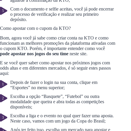
aguarde a confirmação da KTO;
Com o documento e selfie aceitas, você já pode encerrar
o processo de verificação e realizar seu primeiro
depósito.
Como apostar com o cupom da KTO?
Bom, agora você já sabe como criar conta na KTO e como
funcionam as melhores promoções da plataforma ativadas com
o cupom KTO. Porém, é importante entender como você
pode apostar nos jogos do seu time
neste site.
E se você quer saber como apostar nos próximos jogos com
odds altas e em diferentes mercados, é só seguir estes passos
aqui:
Depois de fazer o login na sua conta, clique em
“Esportes” no menu superior;
Escolha a opção “Basquete”, “Futebol” ou outra
modalidade que queira e abra todas as competições
disponíveis;
Escolha a liga e o evento no qual quer fazer uma aposta.
Neste caso, vamos com um jogo da Copa do Brasil;
Após ter feito isso, escolha um mercado para apostar e