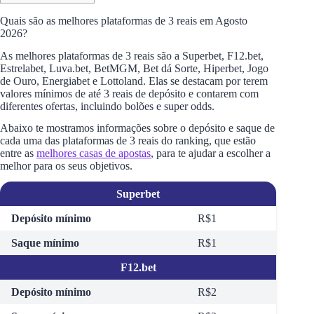
Quais são as melhores plataformas de 3 reais em Agosto
2026?
As melhores plataformas de 3 reais são a Superbet, F12.bet,
Estrelabet, Luva.bet, BetMGM, Bet dá Sorte, Hiperbet, Jogo
de Ouro, Energiabet e Lottoland. Elas se destacam por terem
valores mínimos de até 3 reais de depósito e contarem com
diferentes ofertas, incluindo bolões e super odds.
Abaixo te mostramos informações sobre o depósito e saque de
cada uma das plataformas de 3 reais do ranking, que estão
entre as
melhores casas de apostas
, para te ajudar a escolher a
melhor para os seus objetivos.
Superbet
Depósito mínimo
R$1
Saque mínimo
R$1
F12.bet
Depósito mínimo
R$2