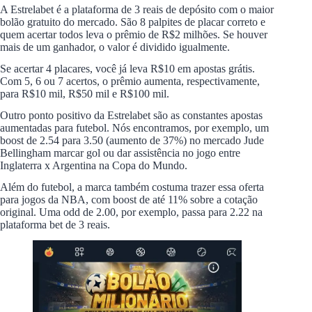
A Estrelabet é a plataforma de 3 reais de depósito com o maior
bolão gratuito do mercado. São 8 palpites de placar correto e
quem acertar todos leva o prêmio de R$2 milhões. Se houver
mais de um ganhador, o valor é dividido igualmente.
Se acertar 4 placares, você já leva R$10 em apostas grátis.
Com 5, 6 ou 7 acertos, o prêmio aumenta, respectivamente,
para R$10 mil, R$50 mil e R$100 mil.
Outro ponto positivo da Estrelabet são as constantes apostas
aumentadas para futebol. Nós encontramos, por exemplo, um
boost de 2.54 para 3.50 (aumento de 37%) no mercado Jude
Bellingham marcar gol ou dar assistência no jogo entre
Inglaterra x Argentina na Copa do Mundo.
Além do futebol, a marca também costuma trazer essa oferta
para jogos da NBA, com boost de até 11% sobre a cotação
original. Uma odd de 2.00, por exemplo, passa para 2.22 na
plataforma bet de 3 reais.