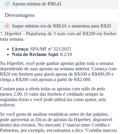
Aposta mínima de R$0,41
Desvantagens
Saque mínimo era de R$0,01 e aumentou para R$20
7. Hiperbet – Plataforma de 3 reais com até R$200 em freebet
toda semana
Licença
: SPA/MF nº 321/2025
Nota do Reclame Aqui
: 8.2/10
Na Hiperbet, você pode ganhar apostas grátis toda a semana
dependendo de suas apostas na semana anterior. Começa com
R$20 em freebets para quem aposta de R$100 a R$499,99 e
chega a R$200 com apostas a partir de R$2.000.
Contam para a oferta todas as apostas com odds de pelo
menos 2.00. O valor das freebets é creditado sempre às
segundas-feiras e você pode utilizá-las como quiser, sem
rollover.
Se você gosta de analisar estatísticas antes de dar palpites,
pode aproveitar as Dicas de apostas da Hiperbet, disponível
dentro dos eventos. No mercado 1ª marcar entre Coritiba e
Palmeiras, por exemplo, encontramos a dica “Coritiba marcou