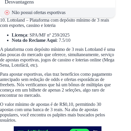
Desvantagens
Não possui ofertas esportivas
10. Lottoland – Plataforma com depósito mínimo de 3 reais
com esportes, cassino e loteria
Licença
: SPA/MF nº 259/2025
Nota do Reclame Aqui
: 7.5/10
A plataforma com depósito mínimo de 3 reais Lottoland é uma
das poucas do mercado que oferece, simultaneamente, serviço
de apostas esportivas, jogos de cassino e loterias online (Mega
Sena, Lotofácil, etc).
Para apostar esportivas, elas traz benefícios como pagamento
antecipado sem redução de odds e ofertas esporádicas de
freebets. Nós verificamos que há um bônus de múltiplas que
começa em um bilhete de apenas 2 seleções, algo raro de
encontrar no mercado.
O valor mínimo de apostas é de R$0,10, permitindo 30
apostas com uma banca de 3 reais. Na aba de apostas
populares, você encontra os palpites mais buscados pelos
usuários.