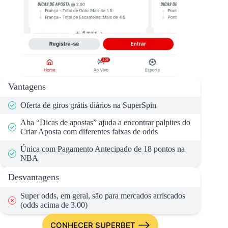
Vantagens
Oferta de giros grátis diários na SuperSpin
Aba “Dicas de apostas” ajuda a encontrar palpites do
Criar Aposta com diferentes faixas de odds
Única com Pagamento Antecipado de 18 pontos na
NBA
Desvantagens
Super odds, em geral, são para mercados arriscados
(odds acima de 3.00)
CONHECER SUPERBET