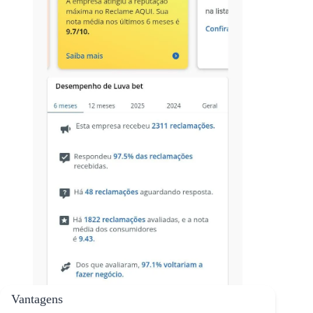
Vantagens