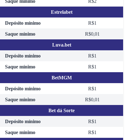
Saque mínimo
R$2
Estrelabet
Depósito mínimo
R$1
Saque mínimo
R$0,01
Luva.bet
Depósito mínimo
R$1
Saque mínimo
R$1
BetMGM
Depósito mínimo
R$1
Saque mínimo
R$0,01
Bet dá Sorte
Depósito mínimo
R$1
Saque mínimo
R$1