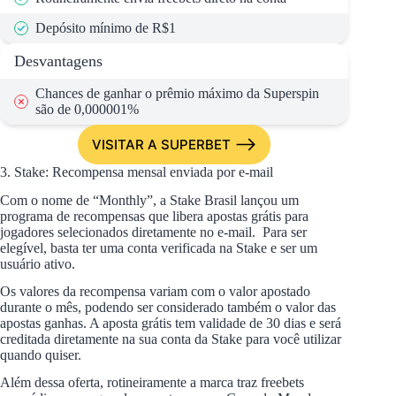
Depósito mínimo de R$1
Desvantagens
Chances de ganhar o prêmio máximo da Superspin
são de 0,000001%
VISITAR A SUPERBET
3. Stake: Recompensa mensal enviada por e-mail
Com o nome de “Monthly”, a Stake Brasil lançou um
programa de recompensas que libera apostas grátis para
jogadores selecionados diretamente no e-mail. Para ser
elegível, basta ter uma conta verificada na Stake e ser um
usuário ativo.
Os valores da recompensa variam com o valor apostado
durante o mês, podendo ser considerado também o valor das
apostas ganhas. A aposta grátis tem validade de 30 dias e será
creditada diretamente na sua conta da Stake para você utilizar
quando quiser.
Além dessa oferta, rotineiramente a marca traz freebets