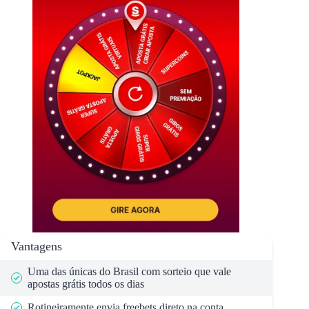
Vantagens
Uma das únicas do Brasil com sorteio que vale
apostas grátis todos os dias
Rotineiramente envia freebets direto na conta