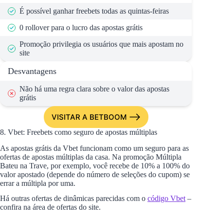
É possível ganhar freebets todas as quintas-feiras
0 rollover para o lucro das apostas grátis
Promoção privilegia os usuários que mais apostam no
site
Desvantagens
Não há uma regra clara sobre o valor das apostas
grátis
VISITAR A BETBOOM
8. Vbet: Freebets como seguro de apostas múltiplas
As apostas grátis da Vbet funcionam como um seguro para as
ofertas de apostas múltiplas da casa. Na promoção Múltipla
Bateu na Trave, por exemplo, você recebe de 10% a 100% do
valor apostado (depende do número de seleções do cupom) se
errar a múltipla por uma.
Há outras ofertas de dinâmicas parecidas com o
código Vbet
–
confira na área de ofertas do site.