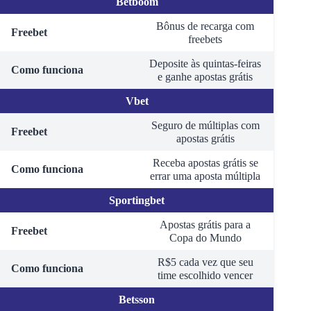
Betboom
Bônus de recarga com
Freebet
freebets
Deposite às quintas-feiras
Como funciona
e ganhe apostas grátis
Vbet
Seguro de múltiplas com
Freebet
apostas grátis
Receba apostas grátis se
Como funciona
errar uma aposta múltipla
Sportingbet
Apostas grátis para a
Freebet
Copa do Mundo
R$5 cada vez que seu
Como funciona
time escolhido vencer
Betsson