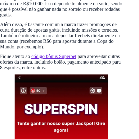
máximo de R$10.000. Isso depende totalmente da sorte, sendo
que é possível não ganhar nada no sorteio ou receber rodadas
grátis.
Além disso, é bastante comum a marca trazer promoções de
curta duração de apostas grátis, incluindo missões e torneios.
Também é rotineiro a marca depositar freebets diretamente na
sua conta (recebemos R$6 para apostar durante a Copa do
Mundo, por exemplo).
Fique atento ao
código bônus Superbet
para aproveitar outras
ofertas da marca, incluindo bolão, pagamento antecipado para
8 esportes, entre outras.