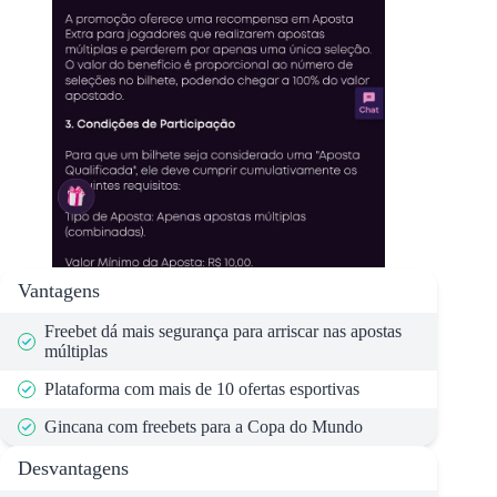
Vantagens
Freebet dá mais segurança para arriscar nas apostas
múltiplas
Plataforma com mais de 10 ofertas esportivas
Gincana com freebets para a Copa do Mundo
Desvantagens