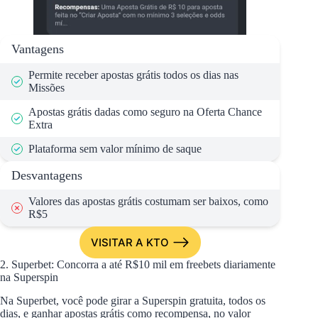
Vantagens
Permite receber apostas grátis todos os dias nas
Missões
Apostas grátis dadas como seguro na Oferta Chance
Extra
Plataforma sem valor mínimo de saque
Desvantagens
Valores das apostas grátis costumam ser baixos, como
R$5
VISITAR A KTO
2. Superbet: Concorra a até R$10 mil em freebets diariamente
na Superspin
Na Superbet, você pode girar a Superspin gratuita, todos os
dias, e ganhar apostas grátis como recompensa, no valor