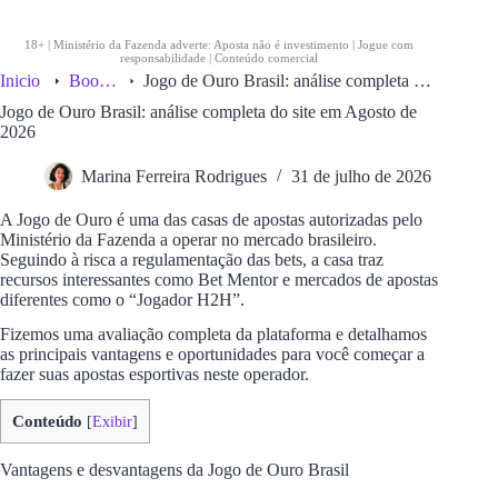
l
p
it
18+ | Ministério da Fazenda adverte: Aposta não é investimento | Jogue com
responsabilidade | Conteúdo comercial
e
Inicio
Bookmakers
Jogo de Ouro Brasil: análise completa do site em Agosto de 2026
s
Jogo de Ouro Brasil: análise completa do site em Agosto de
N
2026
B
A
Marina Ferreira Rodrigues
31 de julho de 2026
A Jogo de Ouro é uma das casas de apostas autorizadas pelo
Ministério da Fazenda a operar no mercado brasileiro.
Seguindo à risca a regulamentação das bets, a casa traz
recursos interessantes como Bet Mentor e mercados de apostas
diferentes como o “Jogador H2H”.
Fizemos uma avaliação completa da plataforma e detalhamos
as principais vantagens e oportunidades para você começar a
fazer suas apostas esportivas neste operador.
Conteúdo
[
Exibir
]
Vantagens e desvantagens da Jogo de Ouro Brasil