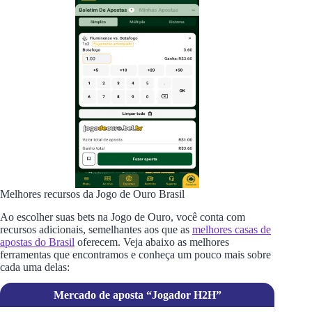
Melhores recursos da Jogo de Ouro Brasil
Ao escolher suas bets na Jogo de Ouro, você conta com
recursos adicionais, semelhantes aos que as
melhores casas de
apostas do Brasil
oferecem. Veja abaixo as melhores
ferramentas que encontramos e conheça um pouco mais sobre
cada uma delas:
Mercado de aposta “Jogador H2H”