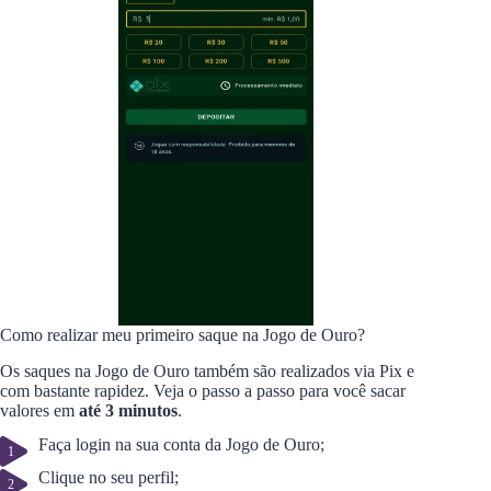
Como realizar meu primeiro saque na Jogo de Ouro?
Os saques na Jogo de Ouro também são realizados via Pix e
com bastante rapidez. Veja o passo a passo para você sacar
valores em
até 3 minutos
.
Faça login na sua conta da Jogo de Ouro;
Clique no seu perfil;