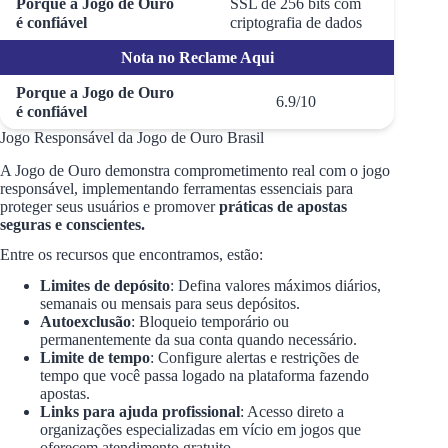
Porque a Jogo de Ouro
SSL de 256 bits com
é confiável
criptografia de dados
Nota no Reclame Aqui
Porque a Jogo de Ouro
6.9/10
é confiável
Jogo Responsável da Jogo de Ouro Brasil
A Jogo de Ouro demonstra comprometimento real com o jogo
responsável, implementando ferramentas essenciais para
proteger seus usuários e promover
práticas de apostas
seguras e conscientes.
Entre os recursos que encontramos, estão:
Limites de depósito
: Defina valores máximos diários,
semanais ou mensais para seus depósitos.
Autoexclusão
: Bloqueio temporário ou
permanentemente da sua conta quando necessário.
Limite de tempo
: Configure alertas e restrições de
tempo que você passa logado na plataforma fazendo
apostas.
Links para ajuda profissional
: Acesso direto a
organizações especializadas em vício em jogos que
oferecem atendimento gratuito.