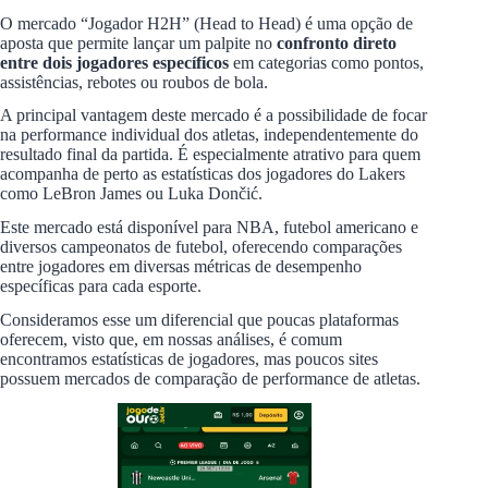
O mercado “Jogador H2H” (Head to Head) é uma opção de
aposta que permite lançar um palpite no
confronto direto
entre dois jogadores específicos
em categorias como pontos,
assistências, rebotes ou roubos de bola.
A principal vantagem deste mercado é a possibilidade de focar
na performance individual dos atletas, independentemente do
resultado final da partida. É especialmente atrativo para quem
acompanha de perto as estatísticas dos jogadores do Lakers
como LeBron James ou Luka Dončić.
Este mercado está disponível para NBA, futebol americano e
diversos campeonatos de futebol, oferecendo comparações
entre jogadores em diversas métricas de desempenho
específicas para cada esporte.
Consideramos esse um diferencial que poucas plataformas
oferecem, visto que, em nossas análises, é comum
encontramos estatísticas de jogadores, mas poucos sites
possuem mercados de comparação de performance de atletas.