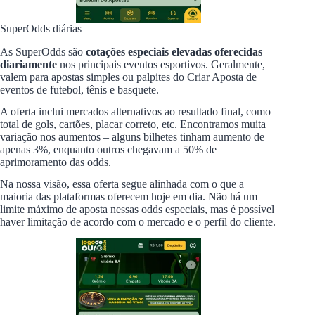
SuperOdds diárias
As SuperOdds são
cotações especiais elevadas oferecidas
diariamente
nos principais eventos esportivos. Geralmente,
valem para apostas simples ou palpites do Criar Aposta de
eventos de futebol, tênis e basquete.
A oferta inclui mercados alternativos ao resultado final, como
total de gols, cartões, placar correto, etc. Encontramos muita
variação nos aumentos – alguns bilhetes tinham aumento de
apenas 3%, enquanto outros chegavam a 50% de
aprimoramento das odds.
Na nossa visão, essa oferta segue alinhada com o que a
maioria das plataformas oferecem hoje em dia. Não há um
limite máximo de aposta nessas odds especiais, mas é possível
haver limitação de acordo com o mercado e o perfil do cliente.