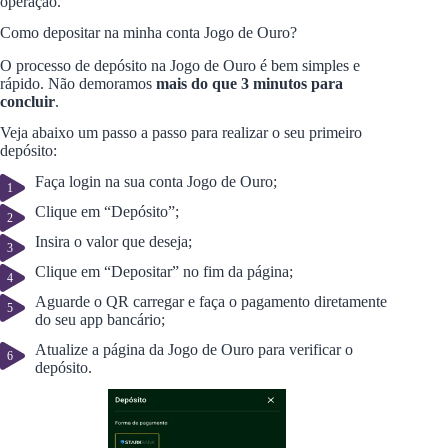
operação.
Como depositar na minha conta Jogo de Ouro?
O processo de depósito na Jogo de Ouro é bem simples e
rápido. Não demoramos
mais do que 3 minutos para
concluir
.
Veja abaixo um passo a passo para realizar o seu primeiro
depósito:
Faça login na sua conta Jogo de Ouro;
Clique em “Depósito”;
Insira o valor que deseja;
Clique em “Depositar” no fim da página;
Aguarde o QR carregar e faça o pagamento diretamente
do seu app bancário;
Atualize a página da Jogo de Ouro para verificar o
depósito.