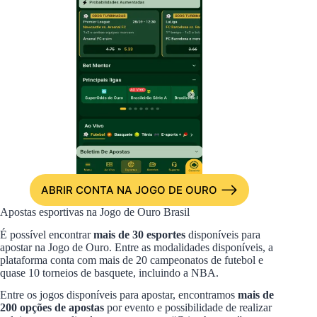
ABRIR CONTA NA JOGO DE OURO
Apostas esportivas na Jogo de Ouro Brasil
É possível encontrar
mais de 30 esportes
disponíveis para
apostar na Jogo de Ouro. Entre as modalidades disponíveis, a
plataforma conta com mais de 20 campeonatos de futebol e
quase 10 torneios de basquete, incluindo a NBA.
Entre os jogos disponíveis para apostar, encontramos
mais de
200 opções de apostas
por evento e possibilidade de realizar