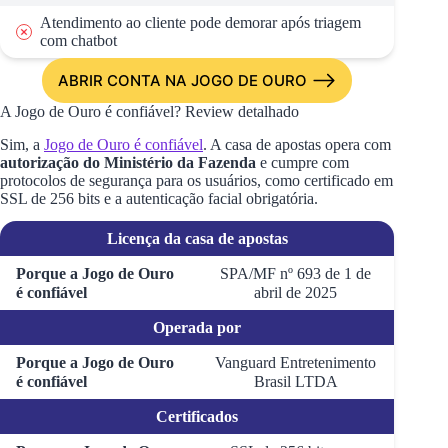
Atendimento ao cliente pode demorar após triagem
com chatbot
ABRIR CONTA NA JOGO DE OURO
A Jogo de Ouro é confiável? Review detalhado
Sim, a
Jogo de Ouro é confiável
. A casa de apostas opera com
autorização do Ministério da Fazenda
e cumpre com
protocolos de segurança para os usuários, como certificado em
SSL de 256 bits e a autenticação facial obrigatória.
Licença da casa de apostas
Porque a Jogo de Ouro
SPA/MF nº 693 de 1 de
é confiável
abril de 2025
Operada por
Porque a Jogo de Ouro
Vanguard Entretenimento
é confiável
Brasil LTDA
Certificados