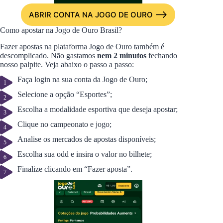
ABRIR CONTA NA JOGO DE OURO
Como apostar na Jogo de Ouro Brasil?
Fazer apostas na plataforma Jogo de Ouro também é
descomplicado. Não gastamos
nem 2 minutos
fechando
nosso palpite. Veja abaixo o passo a passo:
Faça login na sua conta da Jogo de Ouro;
Selecione a opção “Esportes”;
Escolha a modalidade esportiva que deseja apostar;
Clique no campeonato e jogo;
Analise os mercados de apostas disponíveis;
Escolha sua odd e insira o valor no bilhete;
Finalize clicando em “Fazer aposta”.