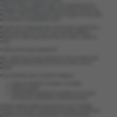
regulamentação das apostas no Brasil.
Antes de realizar o primeiro saque, todo apostador precisa
confirmar sua identidade enviando documentos oficiais com
foto (RG, CNH ou passaporte), além do registro de uma selfie
para posterior reconhecimento facial.
Este processo é importante para evitar fraudes, garantir que o
usuário seja maior de 18 anos e que não haja também a
liberação de saques para pessoas que não sejam o titular da
conta.
A Betão bet tem jogo responsável?
Sim, a Betão bet tem jogo responsável, mas sua política não
traz nenhum diferencial que já vimos em outras casas de
apostas.
Com ferramentas base, é possível configurar:
Limites de depósito, de apostas e de perdas
Período de pausa
Autoexclusão permanente (na própria casa ou geral,
com link para a plataforma central do governo)
A Betão também mantém uma parceria com a Gambling
Therapy, que promove atendimento psicológico gratuito para
jogadores que estejam atravessando o vício em apostas.