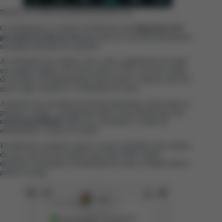
Suporte ao cliente da plataforma Betão bet
O atendimento ao cliente na Betão bet está
disponível 24/7
por meio do chat ao vivo
que pode ser acessado diretamente
na página principal do operador.
Ao entrarmos em contato com o chat, a plataforma nos pede
um registro rápido com nosso nome e CPF e nos dá a opção
de escolher um departamento para receber o suporte, que são:
geral, login, esportivo e verificação de conta.
Achamos esse um diferencial bem importante, já que logo no
primeiro contato, conseguimos filtrar nossa dúvida para um
canal especializado
sobre ela, encurtando o tempo de
atendimento e espera do cliente.
Escolhemos a primeira opção e fomos atendidos pelo chatbot
da casa, que nos deu opções para falar sobre saques,
depósitos, promoções, recuperação de conta, ComprovaBet e
pausas no jogo.