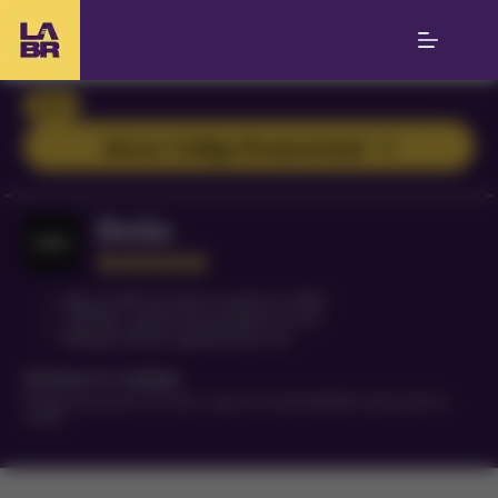
S
k
i
p
A
t
p
Novo
o
o
c
st
Ativar Código Promocional
o
ar
n
t
C
e
a
Betão
n
s
t
a
s
5
d
r
Mais de 400 mercados de apostas na NBA
e
a
TOP Bets: apostas mais populares do site
A
t
Múltiplas diárias sugeridas pela casa
p
i
o
n
Termos & Condições
st
g
Proibido para menores de 18 anos. Jogue com responsabilidade, apostar pode ser
a
viciante.
s
P
a