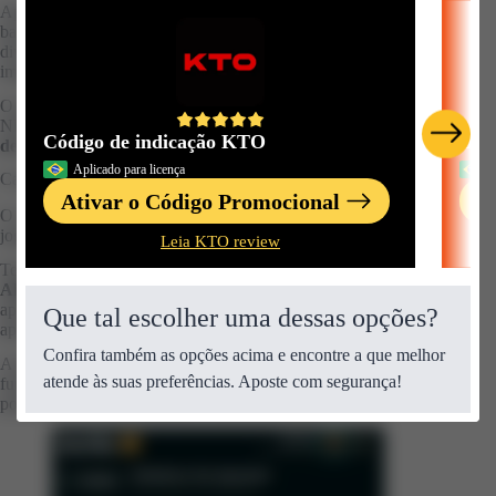
Apesar de ser uma lista enxuta, percebemos que a casa investe
bastante em oferecer
mais de 80 campeonatos de futebol
,
divididos entre países, além de competições mundiais
importantes, como a Copa do Mundo 2026.
O mesmo pode ser notado na oferta de basquete. Para além da
NBA, temos um submenu da categoria dividido em
torneios
5
Código de indicação KTO
Beta
de 23 países
, como NBB, Liga ACB e BBL.
r
a
Aplicado para licença
A
Cash out
t
Ativar o Código Promocional
Vá
i
O cash out da Betão bet funciona para apostas feitas no pré-
n
jogo e também ao vivo.
Leia KTO review
g
Testamos a funcionalidade no amistoso internacional entre
Alemanha x Gana
e tivemos a oportunidade de encerrar a
aposta a qualquer momento preservando o valor original da
Que tal escolher uma dessas opções?
aposta.
Confira também as opções acima e encontre a que melhor
A plataforma indica quais jogos e mercados possuem a
atende às suas preferências. Aposte com segurança!
funcionalidade, estando mais presente em campeonatos
populares, como Brasileirão, NBA e Libertadores.