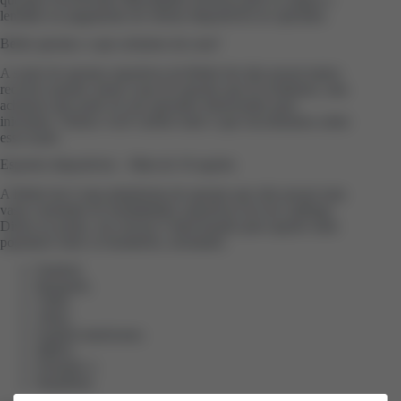
lentidão no pagamento de ofertas disponíveis no operador.
Betão apostas: o que achamos da casa?
A seção de apostas esportivas da Betão bet não possui tantos
recursos quanto outras casas de apostas que já avaliamos, mas
achamos que pode ser um operador interessante para
iniciantes. Abaixo você confere tudo o que encontramos sobre
essa seção.
Esportes disponíveis – Mais de 10 opções
A Betão bet é uma plataforma de apostas que não possui uma
vasta variedade de modalidades esportivas em seu catálogo.
Direto ao ponto, seu serviço é direcionado para opções mais
populares entre os brasileiros, incluindo:
Futebol;
Basquete;
Vôlei;
Tênis;
Futebol americano;
MMA;
Fórmula 1;
Handebol.