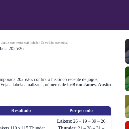
 | Jogue com responsabilidade | Conteúdo comercial
abela 2025/26
mporada 2025/26: confira o histórico recente de jogos,
 Veja a tabela atualizada, números de
LeBron James
,
Austin
Resultado
P
or período
Lakers
: 26 – 19 – 39 – 26
akers 110 x 115 Thunder
Thunder
: 21 – 28 – 31 –