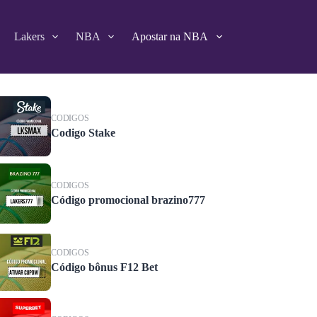
Lakers
NBA
Apostar na NBA
CODIGOS
Codigo Stake
CODIGOS
Código promocional brazino777
CODIGOS
Código bônus F12 Bet