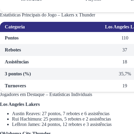
Estatísticas Principais do Jogo – Lakers x Thunder
Categoria
Los Angeles L
Pontos
110
Rebotes
37
Assistências
18
3 pontos (%)
35,7%
Turnovers
19
Jogadores em Destaque – Estatísticas Individuais
Los Angeles
Lakers
Austin Reaves: 27 pontos, 7 rebotes e 6 assistências
Rui Hachimura: 25 pontos, 5 rebotes e 2 assistências
LeBron James: 24 pontos, 12 rebotes e 3 assistências
Oklahoma City Thunder