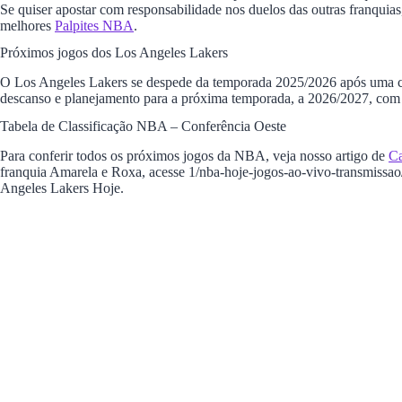
Se quiser apostar com responsabilidade nos duelos das outras franquias
melhores
Palpites NBA
.
Próximos jogos dos Los Angeles Lakers
O Los Angeles Lakers se despede da temporada 2025/2026 após uma ca
descanso e planejamento para a próxima temporada, a 2026/2027, com i
Tabela de Classificação NBA – Conferência Oeste
Para conferir todos os próximos jogos da NBA, veja nosso artigo de
C
franquia Amarela e Roxa, acesse 1/nba-hoje-jogos-ao-vivo-transmissa
Angeles Lakers Hoje.