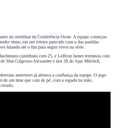
atro da semifinal da Conferência Oeste. A equipe começou
perder ritmo, em um roteiro parecido com o das partidas
s lutando até o fim para seguir vivos na série.
. Hachimura contribuiu com 25, e LeBron James terminou com
s de Shai Gilgeous-Alexander e dos 28 de Ajay Mitchell,
errotas anteriores já afetava a confiança da equipe. O jogo
 de um time que caiu de pé, com a espada na mão,
cerrado.