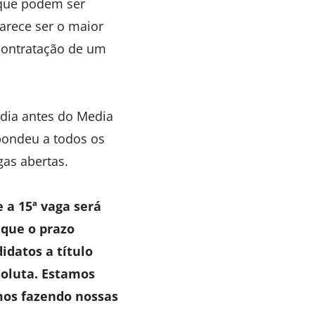
 que podem ser
arece ser o maior
 contratação de um
ídia antes do Media
pondeu a todos os
gas abertas.
 a 15ª vaga será
 que o prazo
datos a título
oluta. Estamos
mos fazendo nossas