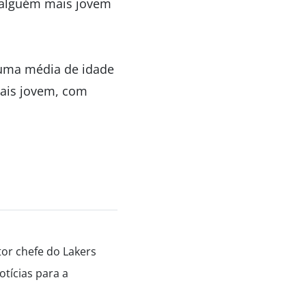
r alguém mais jovem
 uma média de idade
mais jovem, com
tor chefe do Lakers
tícias para a