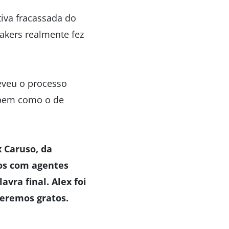
tiva fracassada do
akers realmente fez
eveu o processo
, bem como o de
x Caruso, da
mos com agentes
avra final. Alex foi
seremos gratos.