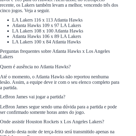
recente, os Lakers também levam a melhor, vencendo três dos
cinco jogos. Veja a seguir.
LA Lakers 116 x 113 Atlanta Hawks
Atlanta Hawks 109 x 97 LA Lakers
LA Lakers 108 x 100 Atlanta Hawks
Atlanta Hawks 106 x 89 LA Lakers
LA Lakers 100 x 84 Atlanta Hawks
Perguntas frequentes sobre Atlanta Hawks x Los Angeles
Lakers
Quem é ausência no Atlanta Hawks?
Até o momento, o Atlanta Hawks não reportou nenhuma
lesão. Assim, a equipe deve ir com o seu elenco completo para
a partida.
LeBron James vai jogar a partida?
LeBron James segue sendo uma dúvida para a partida e pode
ser confirmado somente horas antes do jogo.
Onde assistir Houston Rockets x Los Angeles Lakers?
O duelo desta noite de terça-feira será transmitido apenas na