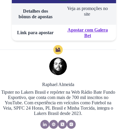
Veja as promoções no
Detalhes dos
site
bônus de apostas
Apostar com Galera
Link para apostar
Bet
Raphael Almeida
Tipster no Lakers Brasil e repórter na Web Rádio Bate Fundo
Esportivo, que conta com mais de 700 mil inscritos no
YouTube. Com experiência em veículos como Futebol na
Veia, SPFC 24 Horas, PL Brasil e Minha Torcida, integra o
Lakers Brasil desde 2023.