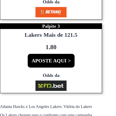
Odds da
Palpite 3
Lakers Mais de 121.5
1.80
APOSTE AQUI >
Odds da
Atlanta Hawks x Los Angeles Lakers: Vitória do Lakers
Os Lakers chegam para o confronto com uma campanha