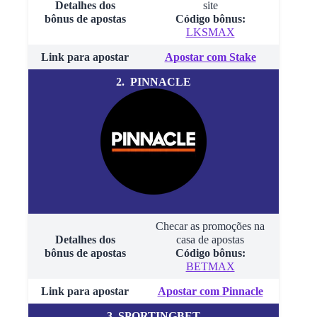
Detalhes dos
site
bônus de apostas
Código bônus:
LKSMAX
Link para apostar
Apostar com Stake
2. PINNACLE
Checar as promoções na
Detalhes dos
casa de apostas
bônus de apostas
Código bônus:
BETMAX
Link para apostar
Apostar com Pinnacle
3. SPORTINGBET