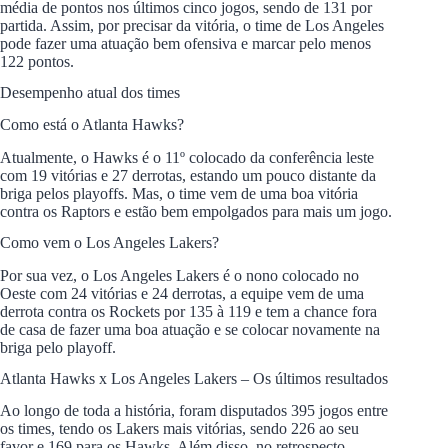
média de pontos nos últimos cinco jogos, sendo de 131 por
partida. Assim, por precisar da vitória, o time de Los Angeles
pode fazer uma atuação bem ofensiva e marcar pelo menos
122 pontos.
Desempenho atual dos times
Como está o Atlanta Hawks?
Atualmente, o Hawks é o 11º colocado da conferência leste
com 19 vitórias e 27 derrotas, estando um pouco distante da
briga pelos playoffs. Mas, o time vem de uma boa vitória
contra os Raptors e estão bem empolgados para mais um jogo.
Como vem o Los Angeles Lakers?
Por sua vez, o Los Angeles Lakers é o nono colocado no
Oeste com 24 vitórias e 24 derrotas, a equipe vem de uma
derrota contra os Rockets por 135 à 119 e tem a chance fora
de casa de fazer uma boa atuação e se colocar novamente na
briga pelo playoff.
Atlanta Hawks x Los Angeles Lakers – Os últimos resultados
Ao longo de toda a história, foram disputados 395 jogos entre
os times, tendo os Lakers mais vitórias, sendo 226 ao seu
favor e 169 para os Hawks. Além disso, no retrospecto