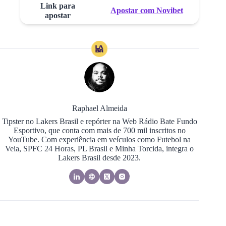
Link para
Apostar com Novibet
apostar
Raphael Almeida
Tipster no Lakers Brasil e repórter na Web Rádio Bate Fundo
Esportivo, que conta com mais de 700 mil inscritos no
YouTube. Com experiência em veículos como Futebol na
Veia, SPFC 24 Horas, PL Brasil e Minha Torcida, integra o
Lakers Brasil desde 2023.