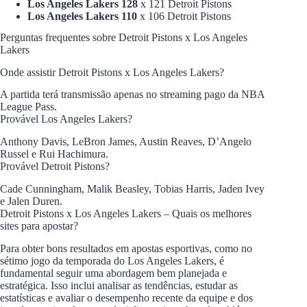
Los Angeles Lakers 128
x 121 Detroit Pistons
Los Angeles Lakers 110
x 106 Detroit Pistons
Perguntas frequentes sobre Detroit Pistons x Los Angeles
Lakers
Onde assistir Detroit Pistons x Los Angeles Lakers?
A partida terá transmissão apenas no streaming pago da NBA
League Pass.
Provável Los Angeles Lakers?
Anthony Davis, LeBron James, Austin Reaves, D’Angelo
Russel e Rui Hachimura.
Provável Detroit Pistons?
Cade Cunningham, Malik Beasley, Tobias Harris, Jaden Ivey
e Jalen Duren.
Detroit Pistons x Los Angeles Lakers – Quais os melhores
sites para apostar?
Para obter bons resultados em apostas esportivas, como no
sétimo jogo da temporada do Los Angeles Lakers, é
fundamental seguir uma abordagem bem planejada e
estratégica. Isso inclui analisar as tendências, estudar as
estatísticas e avaliar o desempenho recente da equipe e dos