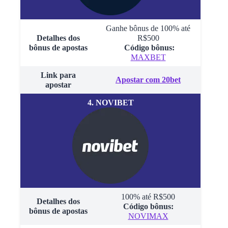
Ganhe bônus de 100% até
Detalhes dos
R$500
bônus de apostas
Código bônus:
MAXBET
Link para
Apostar com 20bet
apostar
4. NOVIBET
100% até R$500
Detalhes dos
Código bônus:
bônus de apostas
NOVIMAX