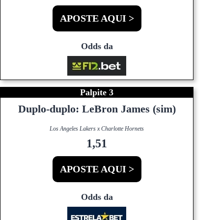
APOSTE AQUI >
Odds da
Palpite 3
Duplo-duplo: LeBron James (sim)
Los Angeles Lakers x Charlotte Hornets
1,51
APOSTE AQUI >
Odds da