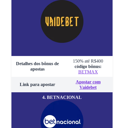
150% até R$400
Detalhes dos bônus de
código bônus:
apostas
BETMAX
Apostar com
Link para apostar
Vaidebet
4. BETNACIONAL