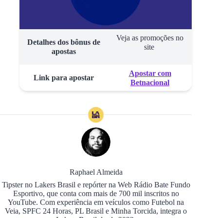
Veja as promoções no
Detalhes dos bônus de
site
apostas
Apostar com
Link para apostar
Betnacional
Raphael Almeida
Tipster no Lakers Brasil e repórter na Web Rádio Bate Fundo
Esportivo, que conta com mais de 700 mil inscritos no
YouTube. Com experiência em veículos como Futebol na
Veia, SPFC 24 Horas, PL Brasil e Minha Torcida, integra o