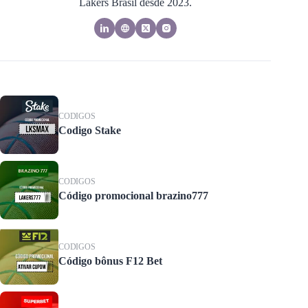
Lakers Brasil desde 2023.
CODIGOS
Codigo Stake
CODIGOS
Código promocional brazino777
CODIGOS
Código bônus F12 Bet