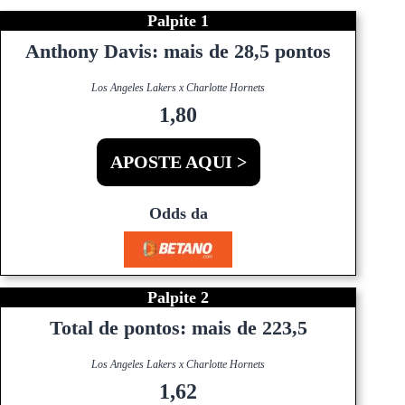
Palpite 1
Anthony Davis: mais de 28,5 pontos
Los Angeles Lakers x Charlotte Hornets
1,80
APOSTE AQUI >
Odds da
Palpite 2
Total de pontos: mais de 223,5
Los Angeles Lakers x Charlotte Hornets
1,62