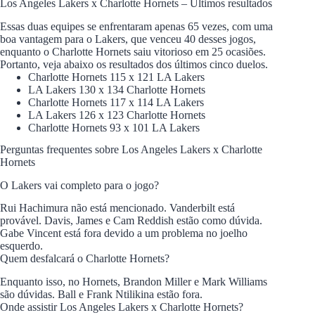
Los Angeles Lakers x Charlotte Hornets – Últimos resultados
Essas duas equipes se enfrentaram apenas 65 vezes, com uma
boa vantagem para o Lakers, que venceu 40 desses jogos,
enquanto o Charlotte Hornets saiu vitorioso em 25 ocasiões.
Portanto, veja abaixo os resultados dos últimos cinco duelos.
Charlotte Hornets 115 x 121 LA Lakers
LA Lakers 130 x 134 Charlotte Hornets
Charlotte Hornets 117 x 114 LA Lakers
LA Lakers 126 x 123 Charlotte Hornets
Charlotte Hornets 93 x 101 LA Lakers
Perguntas frequentes sobre Los Angeles Lakers x Charlotte
Hornets
O Lakers vai completo para o jogo?
Rui Hachimura não está mencionado. Vanderbilt está
provável. Davis, James e Cam Reddish estão como dúvida.
Gabe Vincent está fora devido a um problema no joelho
esquerdo.
Quem desfalcará o Charlotte Hornets?
Enquanto isso, no Hornets, Brandon Miller e Mark Williams
são dúvidas. Ball e Frank Ntilikina estão fora.
Onde assistir Los Angeles Lakers x Charlotte Hornets?