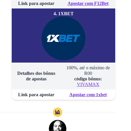
Link para apostar
Apostar com F12Bet
4. 1XBET
100%, até o máximo de
Detalhes dos bônus
R00
de apostas
código bônus:
VIVAMAX
Link para apostar
Apostar com 1xbet