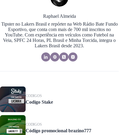
Raphael Almeida
Tipster no Lakers Brasil e repórter na Web Rádio Bate Fundo
Esportivo, que conta com mais de 700 mil inscritos no
YouTube. Com experiência em veículos como Futebol na
Veia, SPFC 24 Horas, PL Brasil e Minha Torcida, integra o
Lakers Brasil desde 2023.
CODIGOS
Codigo Stake
CODIGOS
Código promocional brazino777