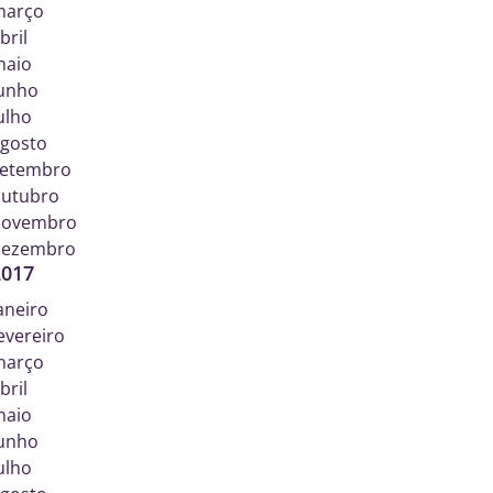
março
bril
maio
unho
ulho
gosto
etembro
utubro
novembro
dezembro
2017
aneiro
evereiro
março
bril
maio
unho
ulho