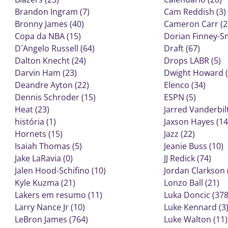
Brandon Ingram (7)
Cam Reddish (3)
Bronny James (40)
Cameron Carr (2
Copa da NBA (15)
Dorian Finney-Sm
D´Angelo Russell (64)
Draft (67)
Dalton Knecht (24)
Drops LABR (5)
Darvin Ham (23)
Dwight Howard (
Deandre Ayton (22)
Elenco (34)
Dennis Schroder (15)
ESPN (5)
Heat (23)
Jarred Vanderbilt
história (1)
Jaxson Hayes (14
Hornets (15)
Jazz (22)
Isaiah Thomas (5)
Jeanie Buss (10)
Jake LaRavia (0)
JJ Redick (74)
Jalen Hood-Schifino (10)
Jordan Clarkson 
Kyle Kuzma (21)
Lonzo Ball (21)
Lakers em resumo (11)
Luka Doncic (378
Larry Nance Jr (10)
Luke Kennard (3
LeBron James (764)
Luke Walton (11)