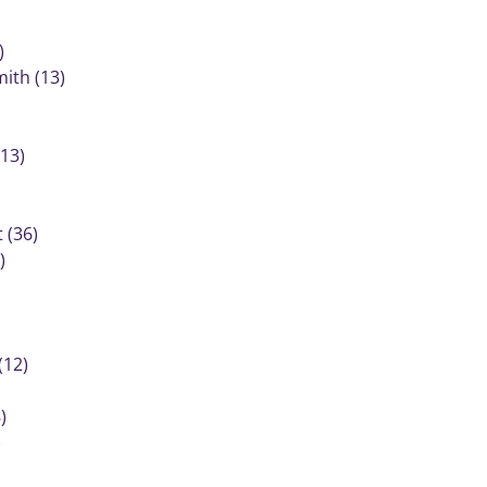
)
ith (13)
13)
 (36)
)
(12)
)
)