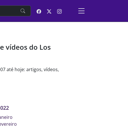
e
 e vídeos do Los
07 até hoje: artigos, vídeos,
2022
aneiro
evereiro