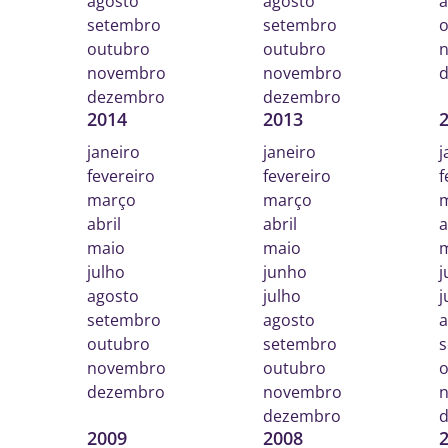
agosto
agosto
a
setembro
setembro
o
outubro
outubro
novembro
novembro
dezembro
dezembro
2014
2013
janeiro
janeiro
j
fevereiro
fevereiro
f
março
março
abril
abril
a
maio
maio
julho
junho
j
agosto
julho
j
setembro
agosto
a
outubro
setembro
s
novembro
outubro
o
dezembro
novembro
dezembro
2009
2008