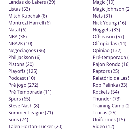
Lendas do Lakers (29)
Magic (19)
Listas (53)
Magic Johnson (2
Mitch Kupchak (8)
Nets (31)
Montrezl Harrell (6)
Nick Young (16)
Natal (6)
Nuggets (33)
NBA (36)
Offseason (57)
NBA2K (10)
Olímpiadas (14)
Negociações (96)
Opinião (132)
Phil Jackson (6)
Pré-temporada (
Pistons (20)
Rajon Rondo (16
Playoffs (125)
Raptors (25)
Podcast (10)
Relatório de Les
Pré jogo (272)
Rob Pelinka (33)
Pré Temporada (11)
Rockets (54)
Spurs (65)
Thunder (73)
Steve Nash (8)
Training Camp (2
Summer League (71)
Trocas (25)
Suns (74)
Uniformes (15)
Talen Horton-Tucker (20)
Video (12)