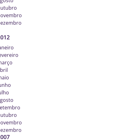
gosto
utubro
novembro
dezembro
2012
aneiro
evereiro
março
bril
maio
unho
ulho
gosto
etembro
utubro
novembro
dezembro
2007