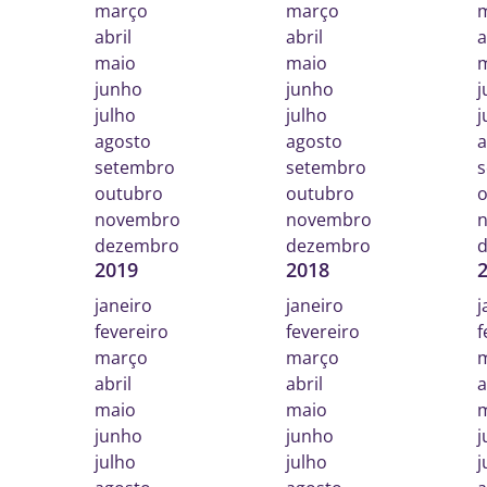
março
março
abril
abril
a
maio
maio
junho
junho
j
julho
julho
j
agosto
agosto
a
setembro
setembro
s
outubro
outubro
o
novembro
novembro
dezembro
dezembro
2019
2018
janeiro
janeiro
j
fevereiro
fevereiro
f
março
março
abril
abril
a
maio
maio
junho
junho
j
julho
julho
j