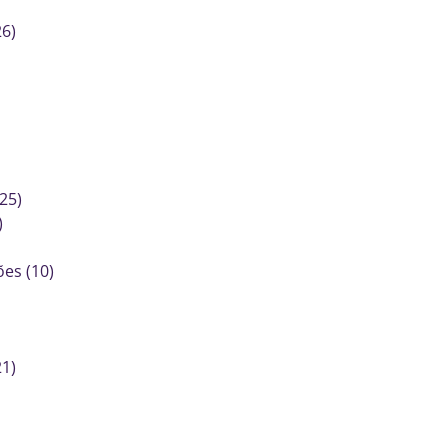
6)
25)
)
ões (10)
1)