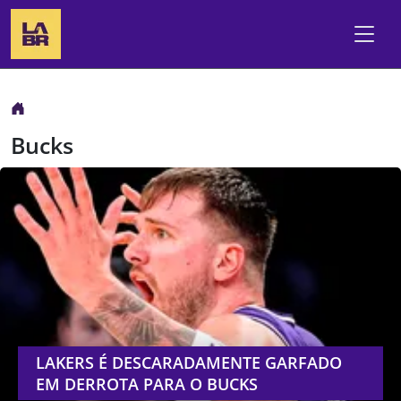
Bucks
LAKERS É DESCARADAMENTE GARFADO
EM DERROTA PARA O BUCKS