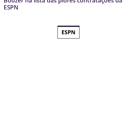
Boozer na lista das piores contratações da
ESPN
ESPN