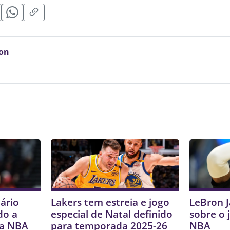
on
ário
Lakers tem estreia e jogo
LeBron J
do a
especial de Natal definido
sobre o 
da NBA
para temporada 2025-26
NBA