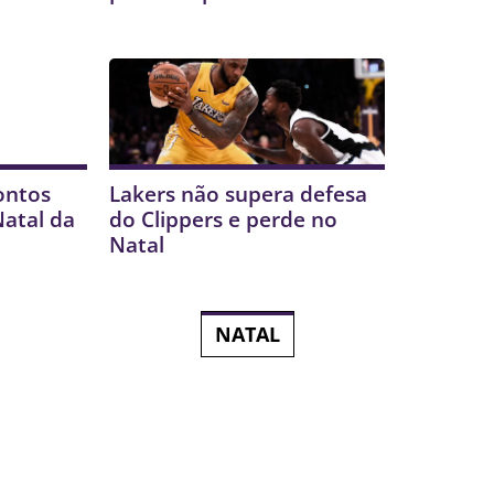
rontos
Lakers não supera defesa
Natal da
do Clippers e perde no
Natal
NATAL