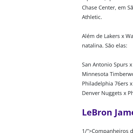
Chase Center, em Sã
Athletic.
Além de Lakers x Wa
natalina. São elas:
San Antonio Spurs x
Minnesota Timberwo
Philadelphia 76ers x
Denver Nuggets x P
LeBron Jame
1/”>Companheiros de