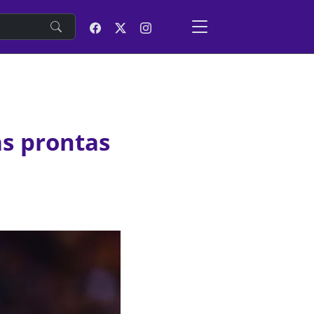
e
s prontas