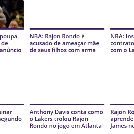
 poupa
NBA: Rajon Rondo é
NBA: Ins
 de
acusado de ameaçar mãe
contrat
 anúncio
de seus filhos com arma
com o L
sinar
Anthony Davis conta como
Rajon Ro
segundo
o Lakers trolou Rajon
aprende
Rondo no jogo em Atlanta
James n