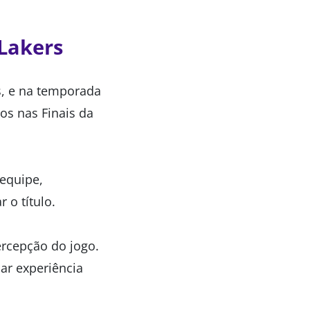
 Lakers
s, e na temporada
gos nas Finais da
equipe,
 o título.
ercepção do jogo.
ar experiência