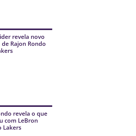
ider revela novo
o de Rajon Rondo
akers
ndo revela o que
u com LeBron
o Lakers