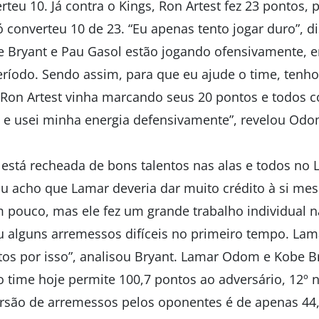
teu 10. Já contra o Kings, Ron Artest fez 23 pontos,
ó converteu 10 de 23. “Eu apenas tento jogar duro”, d
 Bryant e Pau Gasol estão jogando ofensivamente, e
período. Sendo assim, para que eu ajude o time, ten
 Ron Artest vinha marcando seus 20 pontos e todos 
 e usei minha energia defensivamente”, revelou Odo
 está recheada de bons talentos nas alas e todos no
u acho que Lamar deveria dar muito crédito à si mes
pouco, mas ele fez um grande trabalho individual n
eu alguns arremessos difíceis no primeiro tempo. Lam
itos por isso”, analisou Bryant. Lamar Odom e Kobe 
 o time hoje permite 100,7 pontos ao adversário, 12º
rsão de arremessos pelos oponentes é de apenas 44,