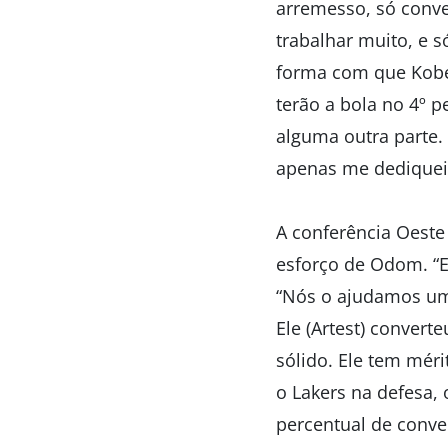
arremesso, só conver
trabalhar muito, e s
forma com que Kobe
terão a bola no 4º 
alguma outra parte.
apenas me dediquei
A conferência Oeste
esforço de Odom. “E
“Nós o ajudamos um 
Ele (Artest) convert
sólido. Ele tem mér
o Lakers na defesa,
percentual de conve