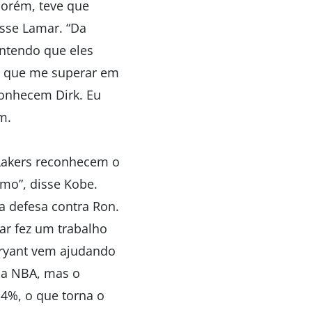
 porém, teve que
isse Lamar. “Da
ntendo que eles
ho que me superar em
conhecem Dirk. Eu
m.
 Lakers reconhecem o
mo”, disse Kobe.
a defesa contra Ron.
ar fez um trabalho
Bryant vem ajudando
 na NBA, mas o
4%, o que torna o