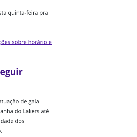
ta quinta-feira pra
ções sobre horário e
seguir
atuação de gala
panha do Lakers até
lidade dos
.