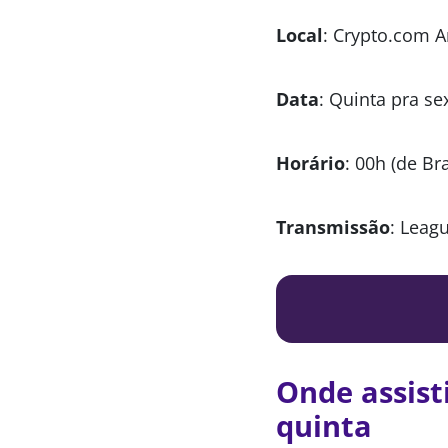
Local
: Crypto.com A
Data
: Quinta pra se
Horário
: 00h (de Bra
Transmissão
: Leag
Onde assist
quinta