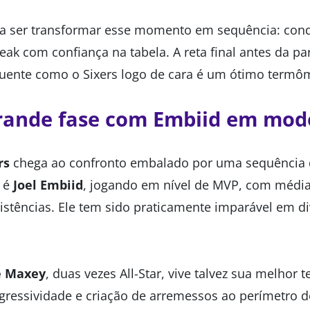
 a ser transformar esse momento em sequência: conqu
reak com confiança na tabela. A reta final antes da par
uente como o Sixers logo de cara é um ótimo termô
grande fase com Embiid em mo
rs
chega ao confronto embalado por uma sequência de
a é
Joel Embiid
, jogando em nível de MVP, com média
sistências. Ele tem sido praticamente imparável em d
e Maxey
, duas vezes All-Star, vive talvez sua melho
gressividade e criação de arremessos ao perímetro do