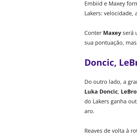
Embiid e Maxey for
Lakers: velocidade, 
Conter
Maxey
será 
sua pontuação, mas 
Doncic, LeB
Do outro lado, a gra
Luka Doncic
,
LeBro
do Lakers ganha out
aro.
Reaves de volta à r