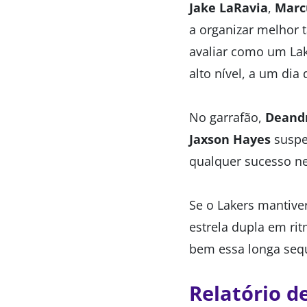
Jake LaRavia
,
Marc
a organizar melhor 
avaliar como um La
alto nível, a um dia 
No garrafão,
Deand
Jaxson Hayes
suspe
qualquer sucesso ne
Se o Lakers mantiver
estrela dupla em ri
bem essa longa seq
Relatório d