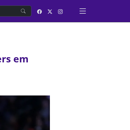
e
ers em