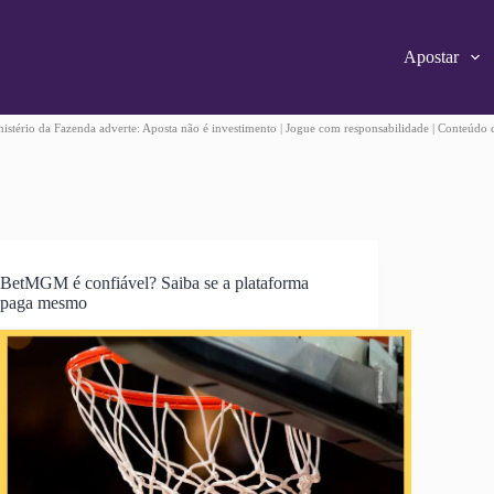
Apostar
nistério da Fazenda adverte: Aposta não é investimento | Jogue com responsabilidade | Conteúdo 
BetMGM é confiável? Saiba se a plataforma
paga mesmo