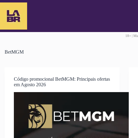
S
k
i
p
t
o
c
18+ | Mi
o
n
BetMGM
t
e
n
t
Código promocional BetMGM: Principais ofertas
em Agosto 2026