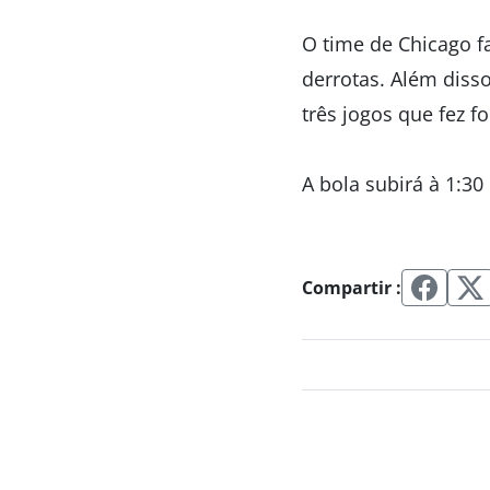
O time de Chicago f
derrotas. Além diss
três jogos que fez f
A bola subirá à 1:3
Compartir :