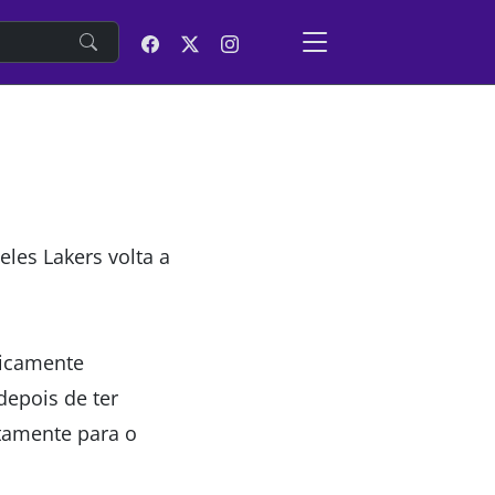
e
les Lakers volta a
ticamente
depois de ter
atamente para o