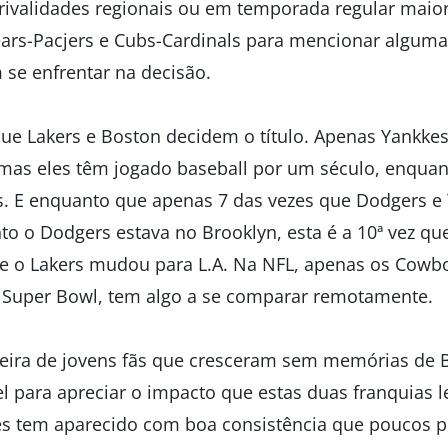
 rivalidades regionais ou em temporada regular maio
ears-Pacjers e Cubs-Cardinals para mencionar alg
se enfrentar na decisão.
 que Lakers e Boston decidem o título. Apenas Yankk
 mas eles têm jogado baseball por um século, enqua
. E enquanto que apenas 7 das vezes que Dodgers e
 o Dodgers estava no Brooklyn, esta é a 10ª vez que 
 o Lakers mudou para L.A. Na NFL, apenas os Cowboy
 Super Bowl, tem algo a se comparar remotamente.
eira de jovens fãs que cresceram sem memórias de B
l para apreciar o impacto que estas duas franquias 
s tem aparecido com boa consistência que poucos p