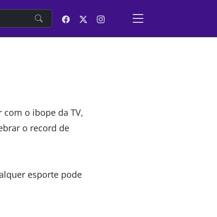
e
er com o ibope da TV,
ebrar o record de
alquer esporte pode