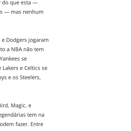
r do que esta —
umas — mas nenhum
es e Dodgers jogaram
nto a NBA não tem
 Yankees se
Lakers e Celtics se
s e os Steelers,
ird, Magic, e
legendárias tem na
odem fazer. Entre