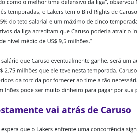
ado como o melhor time defensivo da liga”, observou 
três temporadas, o Lakers tem o Bird Rights de Carus
 25% do teto salarial e um máximo de cinco tempora
ivos da liga acreditam que Caruso poderia atrair o i
de nível médio de US$ 9,5 milhões.”
 salário que Caruso eventualmente ganhe, será um au
S$ 2,75 milhões que ele teve nesta temporada. Carus
idos da torcida por fornecer ao time a tão necessári
ilhões pode ser muito dinheiro para pagar por sua 
stamente vai atrás de Caruso
 espera que o Lakers enfrente uma concorrência signi