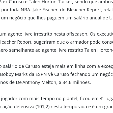
lex Caruso e Talen Horton-Tucker, sendo que ambos
a por toda NBA. Jake Fischer, do Bleacher Report, rel
 um negócio que lhes paguem um salário anual de U
 um agente livre irrestrito nesta offseason. Os executi
Bleacher Report, sugeriram que o armador pode cons
ro semelhante ao agente livre restrito Talen Horton
o salário de Caruso esteja mais em linha com a exce
. Bobby Marks da ESPN vê Caruso fechando um negóc
anos de De’Anthony Melton, $ 34,6 milhões.
 jogador com mais tempo no plantel, ficou em 4º lug
ficação defensiva (101,2) nesta temporada e é um gra