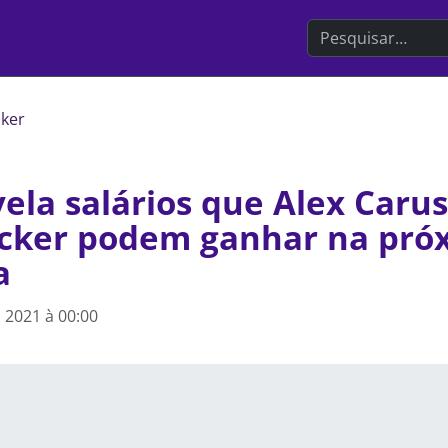
Search the websit
cker
vela salários que Alex Caru
cker podem ganhar na pró
a
 2021 à 00:00