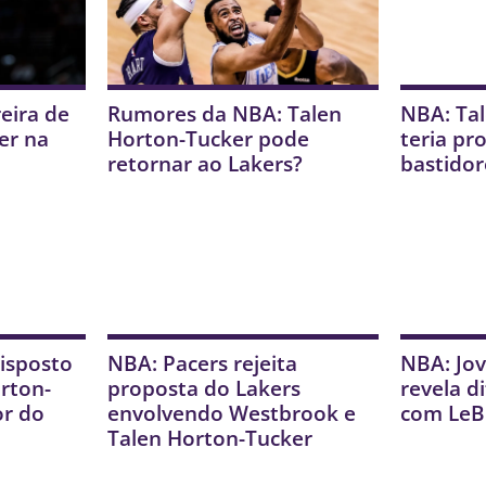
reira de
Rumores da NBA: Talen
NBA: Ta
er na
Horton-Tucker pode
teria pr
retornar ao Lakers?
bastidor
disposto
NBA: Pacers rejeita
NBA: Jo
rton-
proposta do Lakers
revela d
or do
envolvendo Westbrook e
com LeB
Talen Horton-Tucker