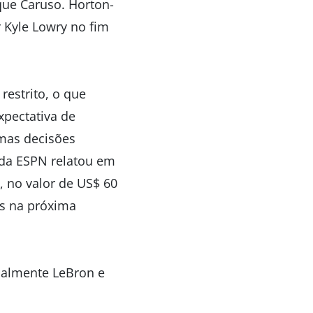
ue Caruso. Horton-
r Kyle Lowry no fim
restrito, o que
xpectativa de
umas decisões
t da ESPN relatou em
 no valor de US$ 60
os na próxima
palmente LeBron e