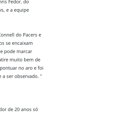
ris Fedor, do
vs, e a equipe
Connell do Pacers e
bos se encaixam
 e pode marcar
atire muito bem de
pontuar no aro e foi
 a ser observado. ”
dor de 20 anos só