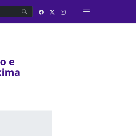
e
so e
xima