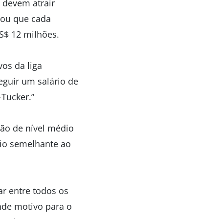
 devem atrair
atou que cada
S$ 12 milhões.
vos da liga
eguir um salário de
-Tucker.”
ção de nível médio
io semelhante ao
ar entre todos os
nde motivo para o