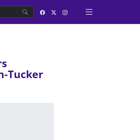
e
rs
n-Tucker