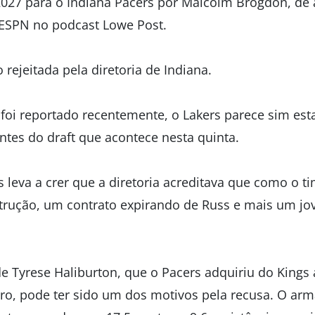
2027 para o Indiana Pacers por Malcolm Brogdon, de
 ESPN no podcast Lowe Post.
o rejeitada pela diretoria de Indiana.
 foi reportado recentemente, o Lakers parece sim est
ntes do draft que acontece nesta quinta.
 leva a crer que a diretoria acreditava que como o t
rução, um contrato expirando de Russ e mais um jo
e Tyrese Haliburton, que o Pacers adquiriu do Kings 
iro, pode ter sido um dos motivos pela recusa. O arm