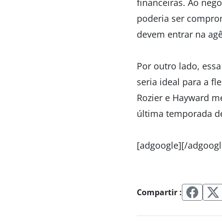
financeiras. Ao neg
poderia ser comprom
devem entrar na agên
Por outro lado, ess
seria ideal para a f
Rozier e Hayward me
última temporada d
[adgoogle][/adgoogl
Compartir :