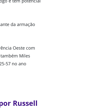
ogo e tem potencial
dante da armação
erência Oeste com
e também Miles
25-57 no ano
por Russell