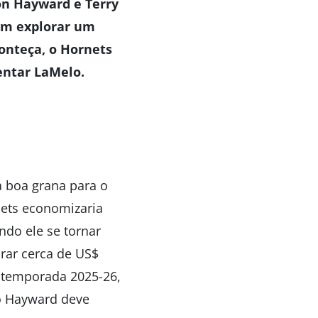
on Hayward e Terry
em explorar um
conteça, o Hornets
entar LaMelo.
 boa grana para o
nets economizaria
ndo ele se tornar
rar cerca de US$
a temporada 2025-26,
to Hayward deve