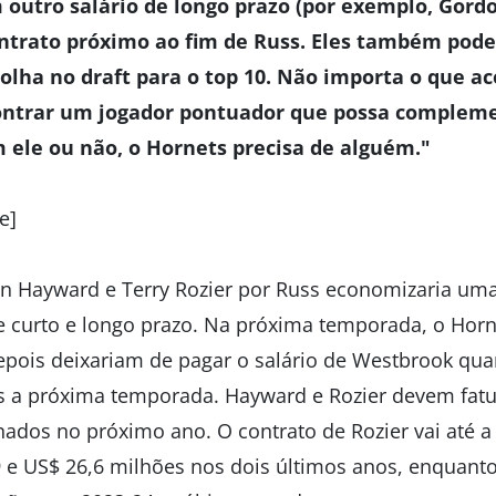
outro salário de longo prazo (por exemplo, Gord
ontrato próximo ao fim de Russ. Eles também pod
olha no draft para o top 10. Não importa o que a
contrar um jogador pontuador que possa complem
 ele ou não, o Hornets precisa de alguém."
e]
n Hayward e Terry Rozier por Russ economizaria uma
e curto e longo prazo. Na próxima temporada, o Hor
epois deixariam de pagar o salário de Westbrook qua
s a próxima temporada. Hayward e Rozier devem fatu
ados no próximo ano. O contrato de Rozier vai até 
9 e US$ 26,6 milhões nos dois últimos anos, enquan