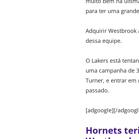
muito bem na última
para ter uma grande 
Adquirir Westbrook
dessa equipe.
O Lakers está tenta
uma campanha de 33
Turner, e entrar e
passado.
[adgoogle][/adgoogl
Hornets ter