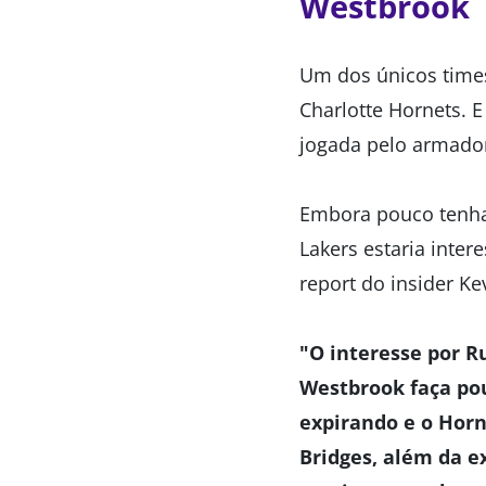
Westbrook
Um dos únicos times
Charlotte Hornets. 
jogada pelo armado
Embora pouco tenha 
Lakers estaria inte
report do insider K
"O interesse por R
Westbrook faça pou
expirando e o Horne
Bridges, além da 