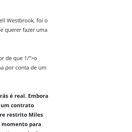
ll Westbrook, foi o
de querer fazer uma
or de que 1/”>o
ana por conta de um
rás é real. Embora
m um contrato
re restrito Miles
om momento para