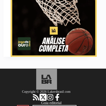
Copyright © 2026 Lakersbrasil.com
Guia editorial