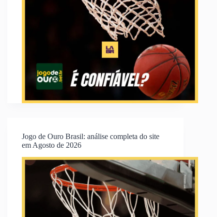
l
p
it
e
s
N
B
A
Jogo de Ouro Brasil: análise completa do site
em Agosto de 2026