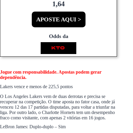
1,64
APOSTE AQUI >
Odds da
Jogue com responsabilidade. Apostas podem gerar
dependência.
Lakers vence e menos de 225,5 pontos
O Los Angeles Lakers vem de duas derrotas e precisa se
recuperar na competição. O time aposta no fator casa, onde já
venceu 12 das 17 partidas disputadas, para voltar a triunfar na
liga. Por outro lado, o Charlotte Hornets tem um desempenho
fraco como visitante, com apenas 2 vitórias em 16 jogos.
LeBron James: Duplo-duplo – Sim