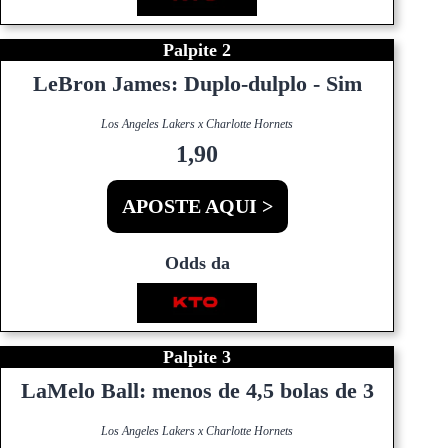
Palpite 2
LeBron James: Duplo-dulplo - Sim
Los Angeles Lakers x Charlotte Hornets
1,90
APOSTE AQUI >
Odds da
Palpite 3
LaMelo Ball: menos de 4,5 bolas de 3
Los Angeles Lakers x Charlotte Hornets