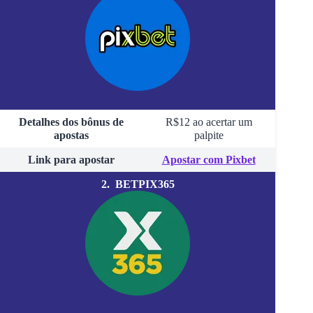
Detalhes dos bônus de
R$12 ao acertar um
apostas
palpite
Link para apostar
Apostar com Pixbet
2. BETPIX365