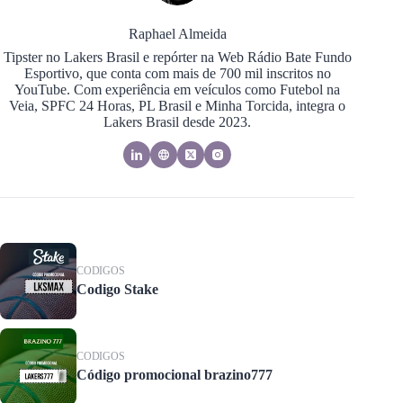
Raphael Almeida
Tipster no Lakers Brasil e repórter na Web Rádio Bate Fundo
Esportivo, que conta com mais de 700 mil inscritos no
YouTube. Com experiência em veículos como Futebol na
Veia, SPFC 24 Horas, PL Brasil e Minha Torcida, integra o
Lakers Brasil desde 2023.
CODIGOS
Codigo Stake
CODIGOS
Código promocional brazino777