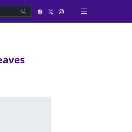
e
eaves