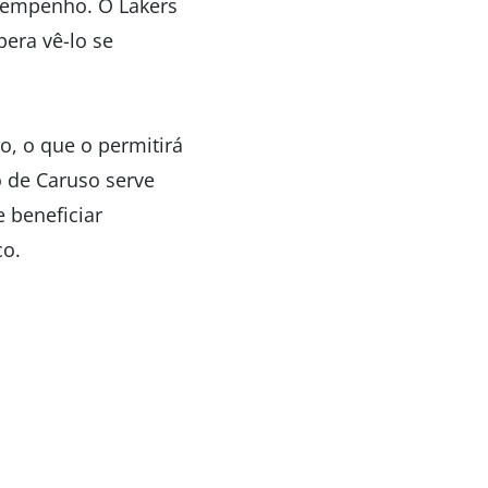
sempenho. O Lakers
pera vê-lo se
o, o que o permitirá
o de Caruso serve
 beneficiar
co.