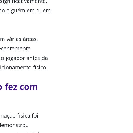
significativamente.
como alguém em quem
m várias áreas,
recentemente
 o jogador antes da
cionamento físico.
o fez com
mação física foi
 demonstrou