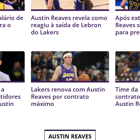
alário de
Austin Reaves revela como
Após ext
ra o
reagiu à saída de Lebron
Reaves s
do Lakers
para pre
 a
Lakers renova com Austin
Time da
stidores
Reaves por contrato
contrat
ustin
máximo
Austin 
AUSTIN REAVES