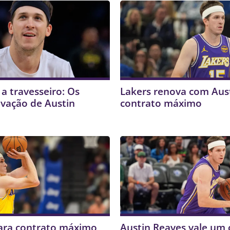
a travesseiro: Os
Lakers renova com Aus
ovação de Austin
contrato máximo
ara contrato máximo
Austin Reaves vale um 