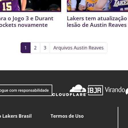
ra o Jogo 3 e Durant
Lakers tem atualização
Rockets novamente
lesão de Austin Reaves
1
2
3
Arquivos Austin Reaves
 Lakers Brasil
Termos de Uso