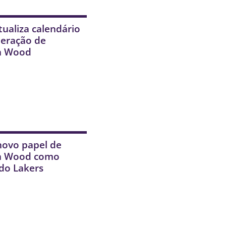
tualiza calendário
peração de
an Wood
novo papel de
an Wood como
do Lakers