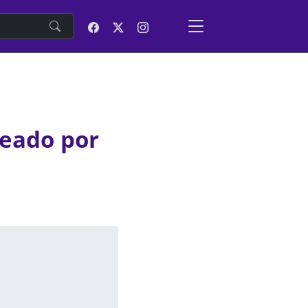
e
teado por