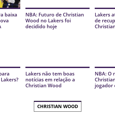
ra baixa
NBA: Futuro de Christian
Lakers a
nova
Wood no Lakers foi
de recu
A
decidido hoje
Christi
para
Lakers não tem boas
NBA: O 
 Lakers?
notícias em relação a
Christi
Christian Wood
jogador 
CHRISTIAN WOOD