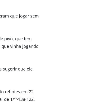
iveram que jogar sem
e pivô, que tem
, que vinha jogando
 sugerir que ele
to rebotes em 22
l de 1/”>138-122.