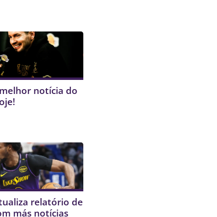
 melhor notícia do
oje!
tualiza relatório de
om más notícias