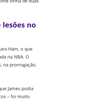
time vinha de duas
 lesões no
para Ham, o que
rada na NBA. O
5, na prorrogação,
 que James podia
cos – foi muito