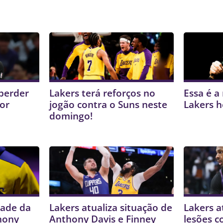
perder
Lakers terá reforços no
Essa é a
or
jogão contra o Suns neste
Lakers h
domingo!
dade da
Lakers atualiza situação de
Lakers a
hony
Anthony Davis e Finney
lesões c