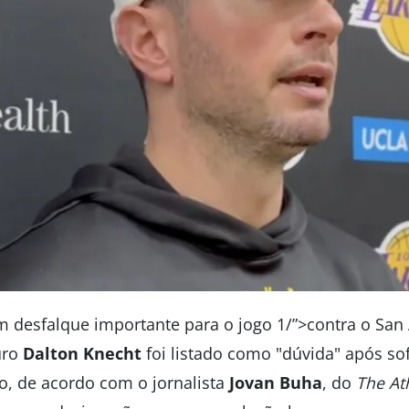
m desfalque importante para o jogo 1/”>contra o San
uro
Dalton Knecht
foi listado como "dúvida" após s
to, de acordo com o jornalista
Jovan Buha
, do
The Ath