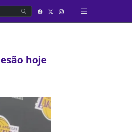
e
lesão hoje