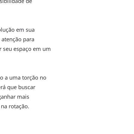
sibilidade de
olução em sua
 atenção para
ar seu espaço em um
do a uma torção no
erá que buscar
ganhar mais
na rotação.