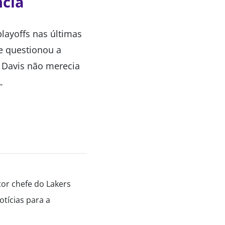
ncia
layoffs nas últimas
le questionou a
 Davis não merecia
.
tor chefe do Lakers
tícias para a