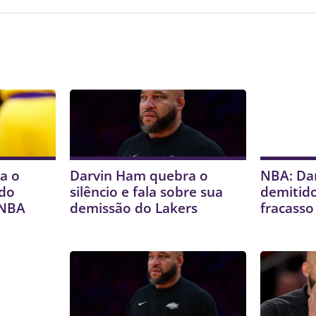
a o
Darvin Ham quebra o
NBA: Da
 do
silêncio e fala sobre sua
demitido
 NBA
demissão do Lakers
fracasso