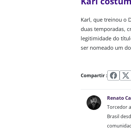
Karl costum
Karl, que treinou o
duas temporadas, cr
legitimidade do tít
ser nomeado um dos
Compartir :
Renato C
Torcedor a
Brasil des
comunidade