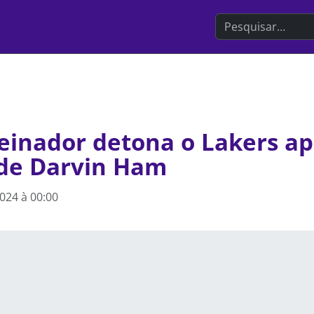
Search the websit
reinador detona o Lakers a
de Darvin Ham
024 à 00:00