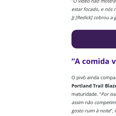
“
O vídeo não mostra
estar focado, e nós
JJ [Redick] cobrou a
“A comida v
O pivô ainda compar
Portland Trail Blaz
maturidade. “
Por is
assim não competimos
gosto ruim à noite
”,