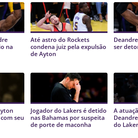
dre
Até astro do Rockets
Deandre
io na
condena juiz pela expulsão
ser deto
de Ayton
yton
Jogador do Lakers é detido
A atuaçã
o com seu
nas Bahamas por suspeita
Deandre
de porte de maconha
do Lake