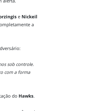
 alerta.
orzingis
e
Nickeil
 completamente a
dversário:
os sob controle.
co com a forma
ntação do
Hawks
.