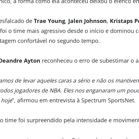
nico, a forma como ela aconteceu deixou o elenco em
esfalcado de
Trae Young
,
Jalen Johnson
,
Kristaps P
 foi o time mais agressivo desde o início e dominou
ntagem confortável no segundo tempo.
Deandre Ayton
reconheceu o erro de subestimar o a
mos de levar aqueles caras a sério e não os mantivem
 todos jogadores de NBA. Eles nos enganaram um pou
 hoje
”, afirmou em entrevista à Spectrum SportsNet.
o time foi surpreendido pela intensidade e movime