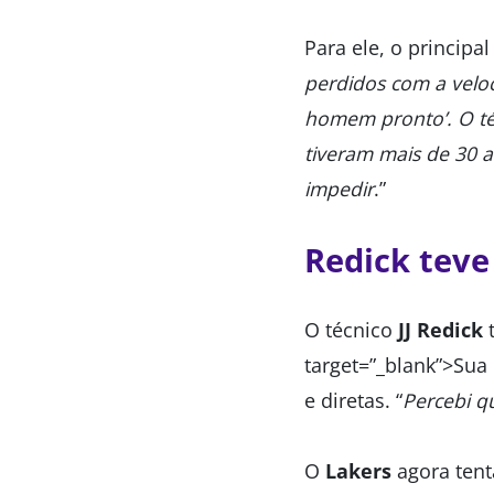
Para ele, o principa
perdidos com a velo
homem pronto’. O té
tiveram mais de 30 
impedir
.”
Redick teve
O técnico
JJ Redick
t
target=”_blank”>Sua
e diretas. “
Percebi q
O
Lakers
agora tent