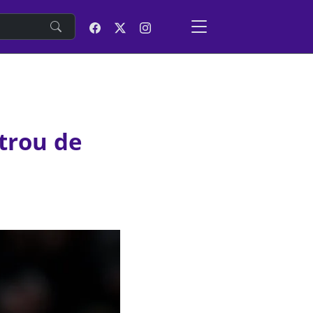
e
trou de