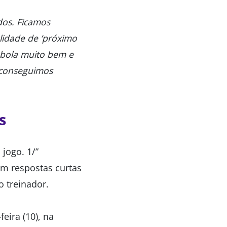
os. Ficamos
lidade de ‘próximo
 bola muito bem e
 conseguimos
s
jogo. 1/”
om respostas curtas
o treinador.
eira (10), na