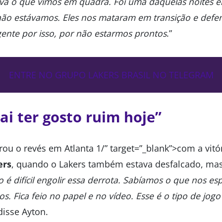
va o que vimos em quadra. Foi uma daquelas noites e
 não estávamos. Eles nos mataram em transição e def
 gente por isso, por não estarmos prontos
.”
ENTRE NO GRUPO LAKERS BRASIL NO TELEGRAM
ai ter gosto ruim hoje”
ou o revés em Atlanta 1/” target=”_blank”>com a vitó
ers
, quando o Lakers também estava desfalcado, ma
so é difícil engolir essa derrota. Sabíamos o que nos 
. Fica feio no papel e no vídeo. Esse é o tipo de jogo
 disse Ayton.