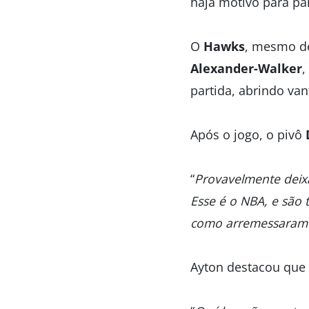
haja motivo para pâ
O
Hawks
, mesmo d
Alexander-Walker
,
partida, abrindo va
Após o jogo, o pivô
“
Provavelmente deixa
Esse é o NBA, e são
como arremessaram
Ayton destacou que 