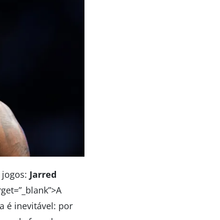
 jogos:
Jarred
rget=”_blank”>A
 é inevitável: por