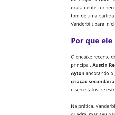
exatamente conhecid
tom de uma partida 
Vanderbilt para inic
Por que ele
O encaixe recente d
principal,
Austin R
Ayton
ancorando o g
criação secundária
e sem status de estr
Na prática, Vanderb
quadra, mas seu pac