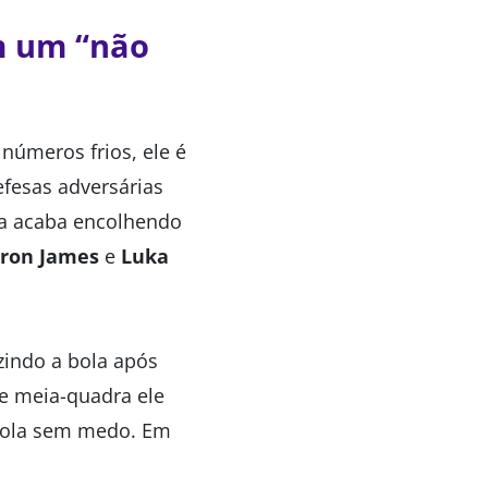
m um “não
números frios, ele é
fesas adversárias
la acaba encolhendo
ron James
e
Luka
zindo a bola após
de meia-quadra ele
 bola sem medo. Em