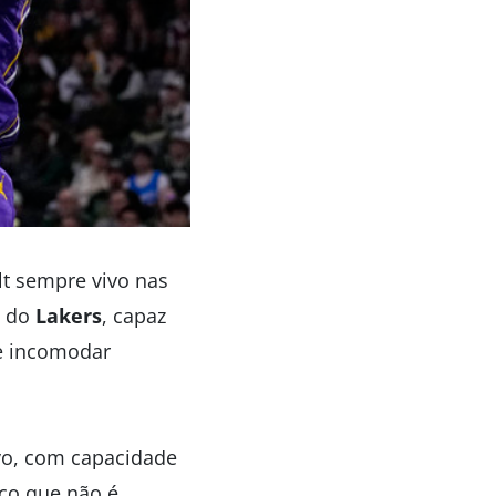
t sempre vivo nas
o do
Lakers
, capaz
 e incomodar
vo, com capacidade
nco que não é