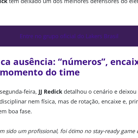
ick
tem deixado um dos melhores defensores do elen
Entre no grupo oficial do Lakers Brasil
ica ausência: “números”, encai
o momento do time
 segunda-feira,
JJ Redick
detalhou o cenário e deixou 
disciplinar nem física, mas de rotação, encaixe e, pr
em boa fase.
m sido um profissional, foi ótimo no stay-ready game