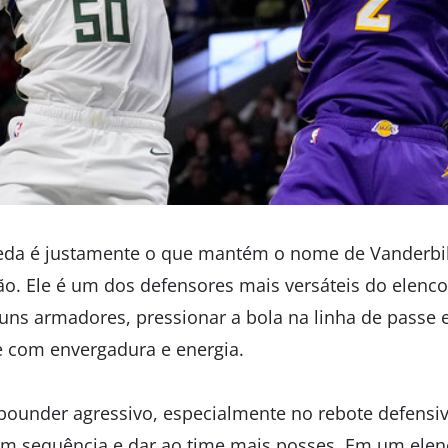
eda é justamente o que mantém o nome de Vanderbil
ão. Ele é um dos defensores mais versáteis do elenc
guns armadores, pressionar a bola na linha de passe
e com envergadura e energia.
bounder agressivo, especialmente no rebote defensi
 em sequência e dar ao time mais posses. Em um ele