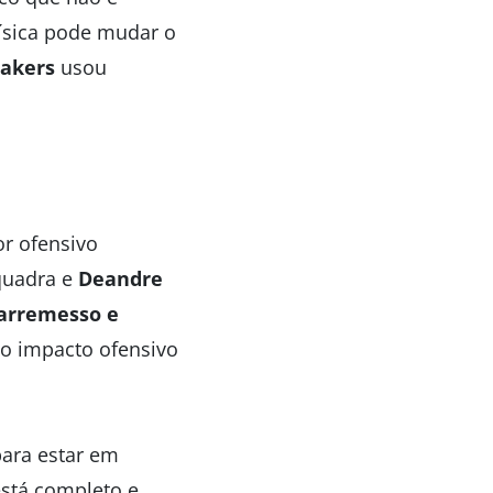
física pode mudar o
akers
usou
r ofensivo
quadra e
Deandre
arremesso e
o impacto ofensivo
para estar em
está completo e