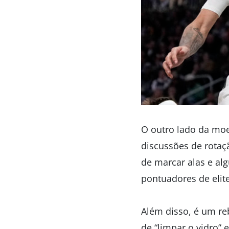
O outro lado da mo
discussões de rotaç
de marcar alas e al
pontuadores de elit
Além disso, é um re
de “limpar o vidro”