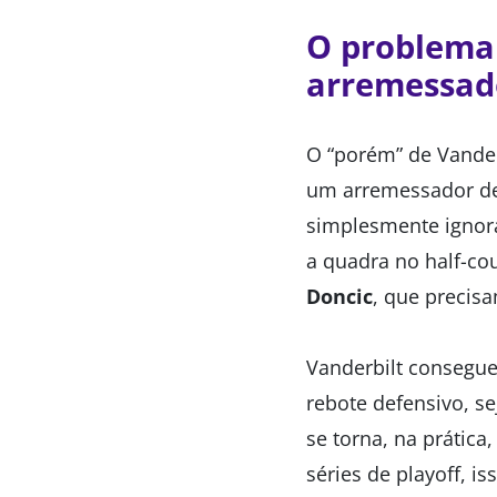
O problema 
arremessad
O “porém” de Vanderb
um arremessador de
simplesmente ignor
a quadra no half-co
Doncic
, que precis
Vanderbilt consegue
rebote defensivo, se
se torna, na prátic
séries de playoff, i