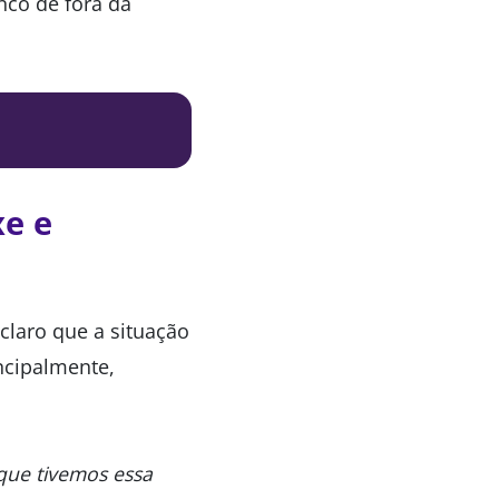
co de fora da
xe e
claro que a situação
incipalmente,
 que tivemos essa