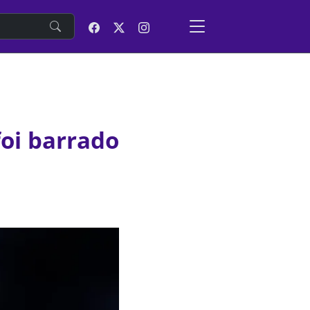
e
foi barrado