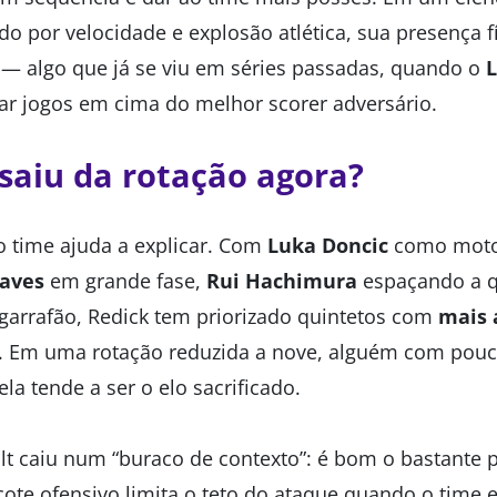
o por velocidade e explosão atlética, sua presença 
— algo que já se viu em séries passadas, quando o
L
iar jogos em cima do melhor scorer adversário.
 saiu da rotação agora?
o time ajuda a explicar. Com
Luka Doncic
como moto
eaves
em grande fase,
Rui Hachimura
espaçando a 
arrafão, Redick tem priorizado quintetos com
mais 
. Em uma rotação reduzida a nove, alguém com pouc
ela tende a ser o elo sacrificado.
ilt caiu num “buraco de contexto”: é bom o bastante 
ote ofensivo limita o teto do ataque quando o time 