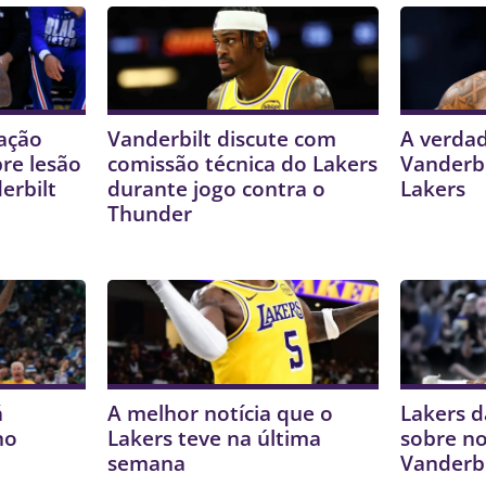
zação
Vanderbilt discute com
A verdad
re lesão
comissão técnica do Lakers
Vanderbi
erbilt
durante jogo contra o
Lakers
Thunder
á
A melhor notícia que o
Lakers d
no
Lakers teve na última
sobre no
semana
Vanderbi