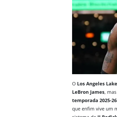
O
Los Angeles Lake
LeBron James
, mas
temporada 2025-26
que enfim vive um 
sistema de
JJ Redic