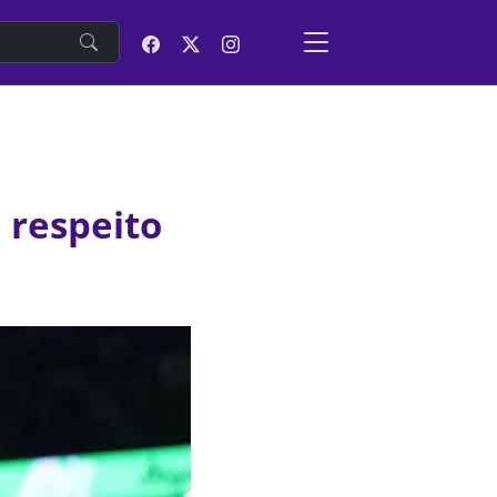
e
 respeito