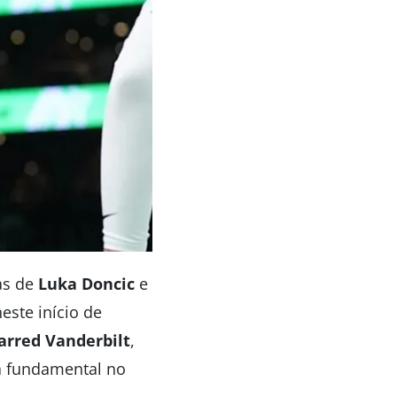
as de
Luka Doncic
e
este início de
Jarred Vanderbilt
,
a fundamental no