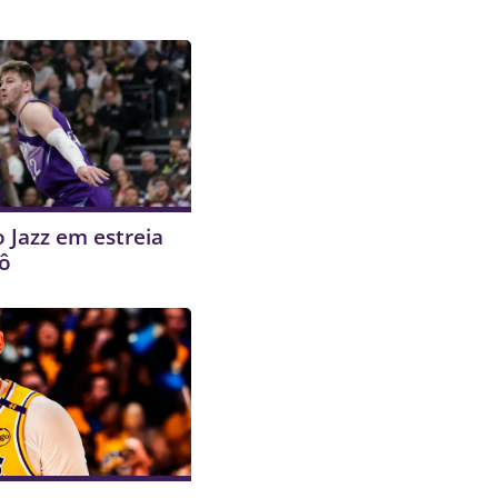
 Jazz em estreia
vô