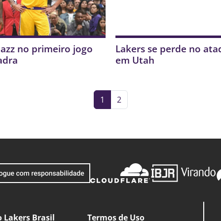
Jazz no primeiro jogo
Lakers se perde no ataq
adra
em Utah
1
2
 Lakers Brasil
Termos de Uso