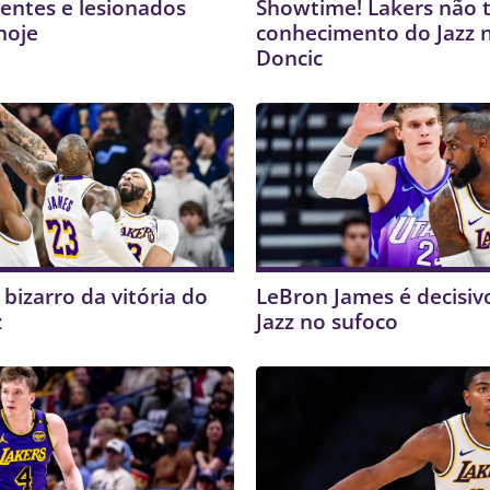
sentes e lesionados
Showtime! Lakers não
hoje
conhecimento do Jazz n
Doncic
bizarro da vitória do
LeBron James é decisiv
z
Jazz no sufoco