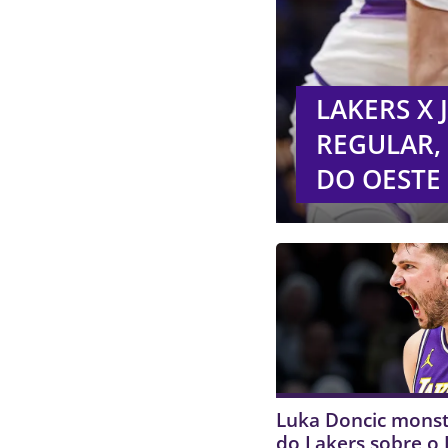
LAKERS X
REGULAR, 
DO OESTE
Luka Doncic monst
do Lakers sobre o 