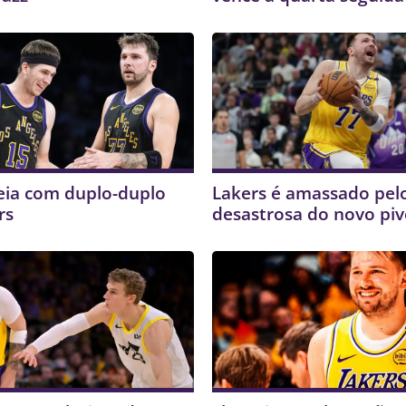
eia com duplo-duplo
Lakers é amassado pelo
rs
desastrosa do novo pi