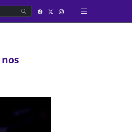
e
 nos