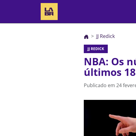
JJ Redick
JJ REDICK
NBA: Os n
últimos 18
Publicado em
24 fever