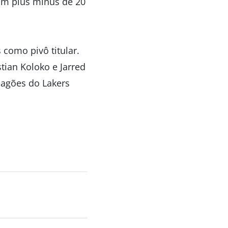
um plus minus de 20
como pivô titular.
tian Koloko e Jarred
pagões do Lakers