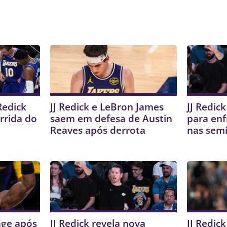
Redick
JJ Redick e LeBron James
JJ Redic
rrida do
saem em defesa de Austin
para enf
Reaves após derrota
nas semi
age após
JJ Redick revela nova
JJ Redic