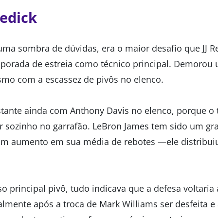
Redick
ma sombra de dúvidas, era o maior desafio que JJ Re
porada de estreia como técnico principal. Demorou
smo com a escassez de pivôs no elenco.
stante ainda com Anthony Davis no elenco, porque o
gar sozinho no garrafão. LeBron James tem sido um gr
 um aumento em sua média de rebotes —ele distribu
o principal pivô, tudo indicava que a defesa voltari
almente após a troca de Mark Williams ser desfeita e