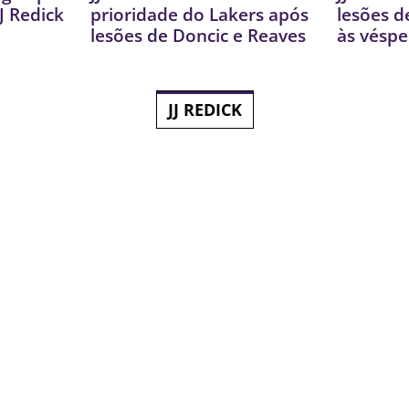
J Redick
prioridade do Lakers após
lesões d
lesões de Doncic e Reaves
às véspe
JJ REDICK