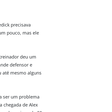
dick precisava
 um pouco, mas ele
 treinador deu um
ande defensor e
iu até mesmo alguns
a a ser um problema
 a chegada de Alex