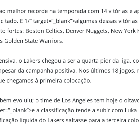
ao melhor recorde na temporada com 14 vitórias e a
 citado. E 1/” target=”_blank”>algumas dessas vitóri
to fortes: Boston Celtics, Denver Nuggets, New York 
s Golden State Warriors.
ensiva, o Lakers chegou a ser a quarta pior da liga, 
apesar da campanha positiva. Nos últimos 18 jogos, 
que chegamos à primeira colocação.
bém evoluiu; o time de Los Angeles tem hoje o oitav
get=”_blank”>e a classificação tende a subir com Luka
ficação líquida do Lakers saltasse para a terceira col