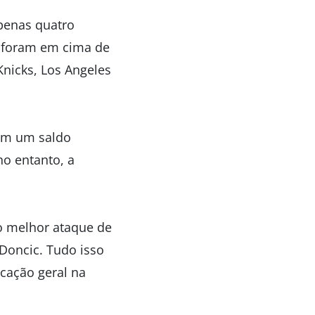
penas quatro
as foram em cima de
Knicks, Los Angeles
com um saldo
no entanto, a
o melhor ataque de
 Doncic. Tudo isso
ocação geral na