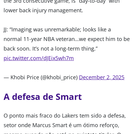
the 3rd consecutive game, is “day-to-day” with
lower back injury management.
JJ: “Imaging was unremarkable; looks like a
normal 11-year NBA veteran…we expect him to be
back soon. It’s not a long-term thing.”
pic.twitter.com/dJEix5wh7m
— Khobi Price (@khobi_price)
December 2, 2025
A defesa de Smart
O ponto mais fraco do Lakers tem sido a defesa,
setor onde Marcus Smart é um ótimo reforço,