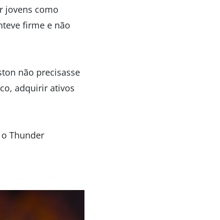
ir jovens como
nteve firme e não
ston não precisasse
o, adquirir ativos
r o Thunder