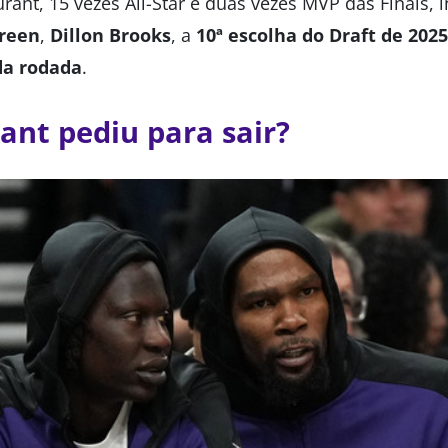
rant, 15 vezes All-Star e duas vezes MVP das Finais,
Green
,
Dillon Brooks
, a
10ª escolha do Draft de 2025
da rodada
.
ant pediu para sair?