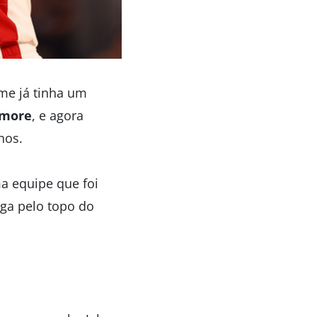
me já tinha um
more
, e agora
nos.
ma equipe que foi
iga pelo topo do