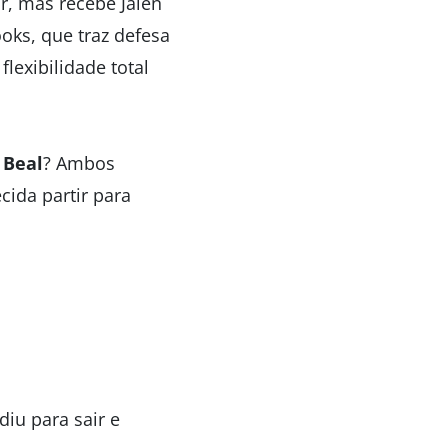
r, mas recebe Jalen
oks, que traz defesa
lexibilidade total
 Beal
? Ambos
ida partir para
iu para sair e