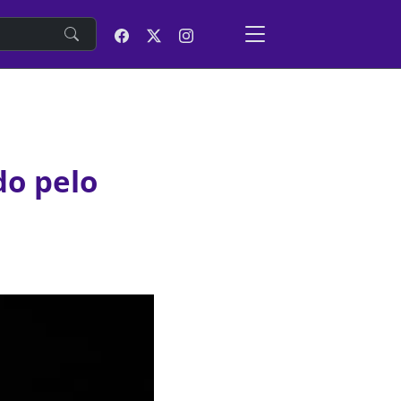
e
do pelo