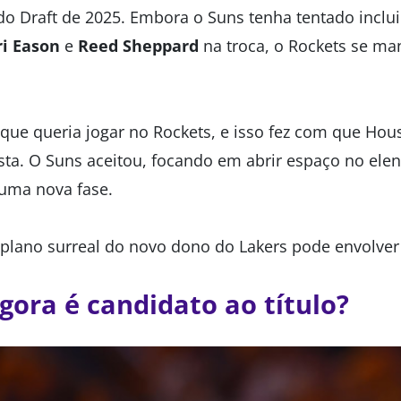
do Draft de 2025. Embora o Suns tenha tentado inclu
ri Eason
e
Reed Sheppard
na troca, o Rockets se ma
 que queria jogar no Rockets, e isso fez com que Hou
ta. O Suns aceitou, focando em abrir espaço no elenc
 uma nova fase.
plano surreal do novo dono do Lakers pode envolve
gora é candidato ao título?