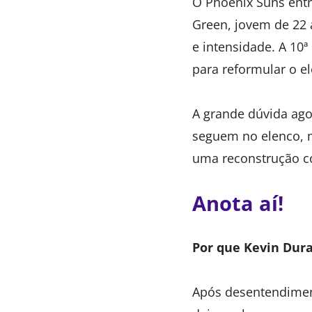
O Phoenix Suns entr
Green, jovem de 22 a
e intensidade. A 10ª
para reformular o e
A grande dúvida ag
seguem no elenco, m
uma reconstrução c
Anota aí!
Por que Kevin Dura
Após desentendiment