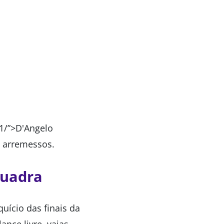
1/”>D'Angelo
2 arremessos.
quadra
uício das finais da