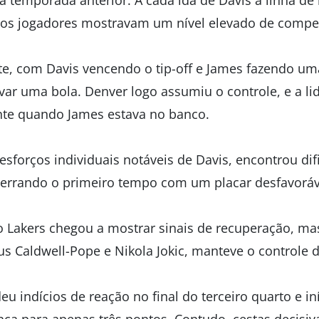
 temporada anterior. A cada ida de Davis à linha de l
os jogadores mostravam um nível elevado de compet
ante, com Davis vencendo o tip-off e James fazendo u
lvar uma bola. Denver logo assumiu o controle, e a l
nte quando James estava no banco.
esforços individuais notáveis de Davis, encontrou di
encerrando o primeiro tempo com um placar desfavoráv
 o Lakers chegou a mostrar sinais de recuperação, m
us Caldwell-Pope e Nikola Jokic, manteve o controle 
eu indícios de reação no final do terceiro quarto e iní