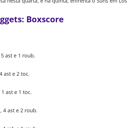
sa nesta quarta, e na quinta, enfrenta o Suns em Los
ggets: Boxscore
 5 ast e 1 roub.
4 ast e 2 toc.
 1 ast e 1 toc.
, 4 ast e 2 roub.