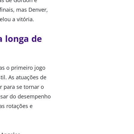
vas de Gordon e
finais, mas Denver,
lou a vitória.
a longa de
as o primeiro jogo
il. As atuações de
r para se tornar o
 Apesar do desempenho
as rotações e