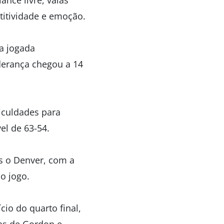
ance livre, vaias
itividade e emoção.
ma jogada
iderança chegou a 14
ficuldades para
el de 63-54.
as o Denver, com a
do jogo.
cio do quarto final,