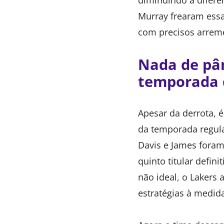
diminuindo a difere
Murray frearam essa
com precisos arremes
Nada de pân
temporada
Apesar da derrota, é
da temporada regula
Davis e James foram
quinto titular defin
não ideal, o Lakers 
estratégias à medid