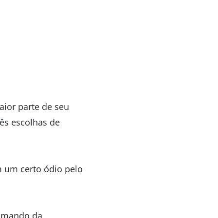
ior parte de seu
rês escolhas de
m um certo ódio pelo
ximando da