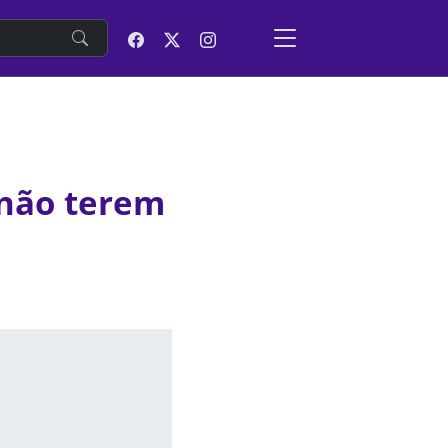
e
 não terem