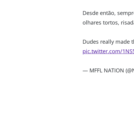
Desde então, sempr
olhares tortos, risad
Dudes really made t
pic.twitter.com/1N
— MFFL NATION (@N