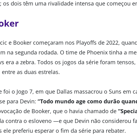
; os dois têm uma rivalidade intensa que começou e
oker
ncic e Booker começaram nos Playoffs de 2022, quan
ram na segunda rodada. O time de Phoenix tinha a m
vs era a zebra. Todos os jogos da série foram tensos
entre as duas estrelas.
e foi o Jogo 7, em que Dallas massacrou o Suns em ca
se para Devin:
“Todo mundo age como durão quand
vocação de Booker, que o havia chamado de
“Speci
a contra o esloveno —e que Devin não considerou falt
 ele preferiu esperar o fim da série para rebater.