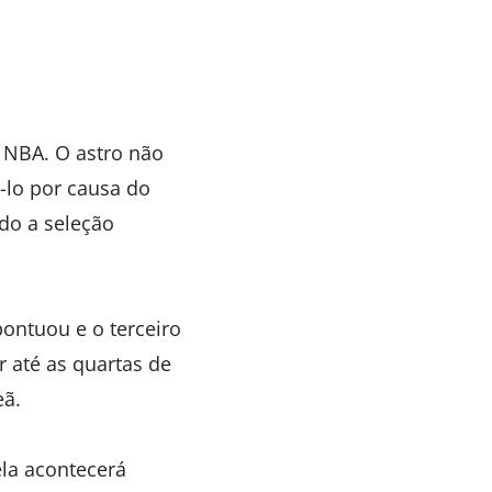
a NBA. O astro não
-lo por causa do
ndo a seleção
ontuou e o terceiro
r até as quartas de
eã.
ela acontecerá