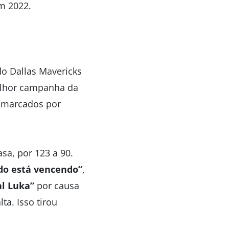
m 2022.
do Dallas Mavericks
elhor campanha da
, marcados por
sa, por 123 a 90.
o está vencendo”
,
al Luka”
por causa
a. Isso tirou