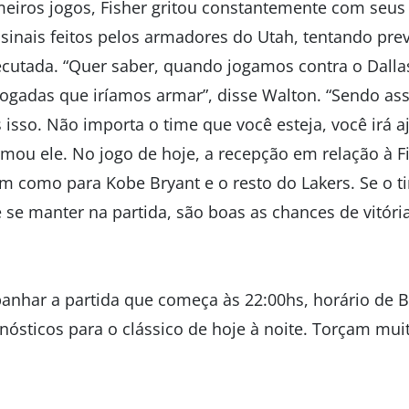
meiros jogos, Fisher gritou constantemente com seu
sinais feitos pelos armadores do Utah, tentando prev
ecutada. “Quer saber, quando jogamos contra o Dalla
jogadas que iríamos armar”, disse Walton. “Sendo a
isso. Não importa o time que você esteja, você irá 
irmou ele. No jogo de hoje, a recepção em relação à F
im como para Kobe Bryant e o resto do Lakers. Se o t
e se manter na partida, são boas as chances de vitór
nhar a partida que começa às 22:00hs, horário de B
ósticos para o clássico de hoje à noite. Torçam muit