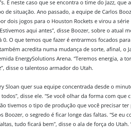
’s. É neste caso que se encontra o time do Jazz, que a
po de situação. Ano passado, a equipe de Carlos Booz
 dois jogos para o Houston Rockets e virou a série 
“Estivemos aqui antes”, disse Boozer, sobre o atual 
à 0. O que temos que fazer é entrarmos focados para 
 também acredita numa mudança de sorte, afinal, o Ja
emida EnergySolutions Arena. “Teremos energia, a tor
z”, disse o talentoso armador do Utah.
rry Sloan quer sua equipe concentrada desde o minuto
 todos”, disse ele. “Se você olhar da forma com qu
ão tivemos o tipo de produção que você precisar ter 
os Boozer, o segredo é ficar longe das faltas. “Se eu 
ltas, tudo ficará bem”, disse o ala de força do Utah.