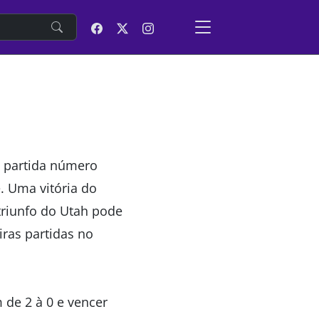
e
na partida número
e. Uma vitória do
triunfo do Utah pode
iras partidas no
de 2 à 0 e vencer