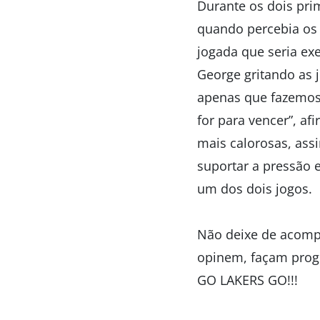
Durante os dois pri
quando percebia os 
jogada que seria ex
George gritando as 
apenas que fazemos 
for para vencer”, af
mais calorosas, ass
suportar a pressão 
um dos dois jogos.
Não deixe de acompa
opinem, façam progn
GO LAKERS GO!!!