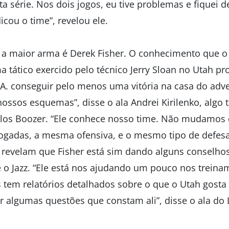
 série. Nos dois jogos, eu tive problemas e fiquei d
icou o time”, revelou ele.
, a maior arma é Derek Fisher. O conhecimento que 
 tático exercido pelo técnico Jerry Sloan no Utah pr
.A. conseguir pelo menos uma vitória na casa do adv
nossos esquemas”, disse o ala Andrei Kirilenko, alg
los Boozer. “Ele conhece nosso time. Não mudamos d
adas, a mesma ofensiva, e o mesmo tipo de defesa”,
 revelam que Fisher está sim dando alguns conselho
o Jazz. “Ele está nos ajudando um pouco nos treinam
 tem relatórios detalhados sobre o que o Utah gosta 
r algumas questões que constam ali”, disse o ala do 