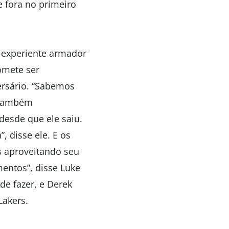
e fora no primeiro
o experiente armador
omete ser
ersário. “Sabemos
o também
esde que ele saiu.
 disse ele. E os
s aproveitando seu
entos”, disse Luke
de fazer, e Derek
Lakers.